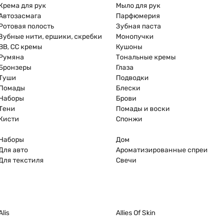
Крема для рук
Мыло для рук
Автозасмага
Парфюмерия
Ротовая полость
Зубная паста
Зубные нити, ершики, скребки
Монопучки
ВВ, СС кремы
Кушоны
Румяна
Тональные кремы
Бронзеры
Глаза
Туши
Подводки
Помады
Блески
Наборы
Брови
Тени
Помады и воски
Кисти
Спонжи
Наборы
Дом
Для авто
Ароматизированные спреи
Для текстиля
Свечи
Alis
Allies Of Skin