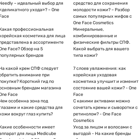
Needly – ​​идеальный выбор для
средство для сохранения
«деликатного ухода»? – One
молодости кожи? – Разбор
Face
самых популярных мифов с
One Face Cosmetics
Какая профессиональная
Минеральные,
корейская косметика для лица
комбинированные и
представлена ​​в ассортименте
физические фильтры СПФ.
One Face? Обзор на 5
Какой выбрать для вашего
популярных брендов
типа кожи?
На какой крем СПФ следует
7 слоев увлажнения: как
обратить внимание при
корейская уходовая
покупке? Короткий гид по
косметика улучшит и изменит
основным брендам магазина
состояние вашей кожи? - One
One Face
Face
Чем особенна зона под
С какими активами можно
глазами и какие средства для
сочетать кремы и сыворотки с
кожи вокруг глаз купить?
ретинолом? - One Face
Cosmetics
Какие особенности имеет
Уход за лицом и волосами с
аппарат для лица Medicube
выгодой - На какие бренды