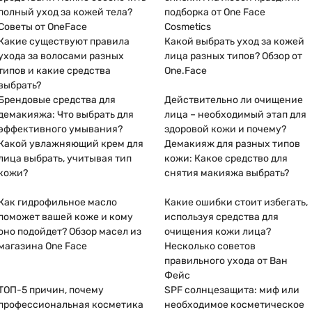
полный уход за кожей тела?
подборка от One Face
Советы от OneFace
Cosmetics
Какие существуют правила
Какой выбрать уход за кожей
ухода за волосами разных
лица разных типов? Обзор от
типов и какие средства
One.Face
выбрать?
Брендовые средства для
Действительно ли очищение
демакияжа: Что выбрать для
лица – необходимый этап для
эффективного умывания?
здоровой кожи и почему?
Какой увлажняющий крем для
Демакияж для разных типов
лица выбрать, учитывая тип
кожи: Какое средство для
кожи?
снятия макияжа выбрать?
Как гидрофильное масло
Какие ошибки стоит избегать,
поможет вашей коже и кому
используя средства для
оно подойдет? Обзор масел из
очищения кожи лица?
магазина One Face
Несколько советов
правильного ухода от Ван
Фейс
ТОП-5 причин, почему
SPF солнцезащита: миф или
профессиональная косметика
необходимое косметическое