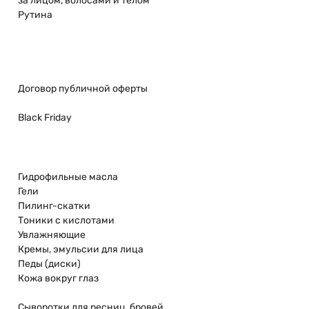
за лицом, волосами и телом
Рутина
Договор публичной оферты
Black Friday
Гидрофильные масла
Гели
Пилинг-скатки
Тоники с кислотами
Увлажняющие
Кремы, эмульсии для лица
Педы (диски)
Кожа вокруг глаз
Сыворотки для ресниц, бровей