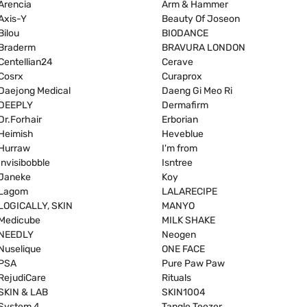
Arencia
Arm & Hammer
Axis-Y
Beauty Of Joseon
Bilou
BIODANCE
Braderm
BRAVURA LONDON
Centellian24
Cerave
Cosrx
Curaprox
Daejong Medical
Daeng Gi Meo Ri
DEEPLY
Dermafirm
Dr.Forhair
Erborian
Heimish
Heveblue
Hurraw
I'm from
Invisibobble
Isntree
Janeke
Koy
Lagom
LALARECIPE
LOGICALLY, SKIN
MANYO
Medicube
MILK SHAKE
NEEDLY
Neogen
Nuselique
ONE FACE
PSA
Pure Paw Paw
RejudiCare
Rituals
SKIN & LAB
SKIN1004
System 4
Tangle Teezer