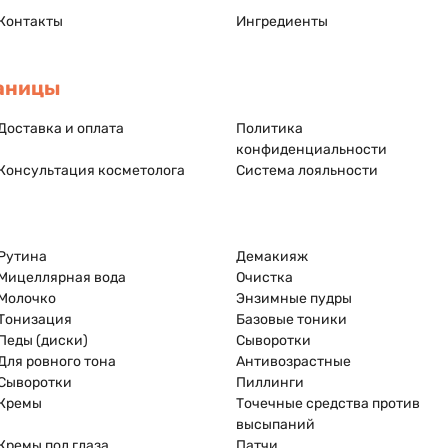
Контакты
Ингредиенты
аницы
Доставка и оплата
Политика
конфиденциальности
Консультация косметолога
Система лояльности
Рутина
Демакияж
Мицеллярная вода
Очистка
Молочко
Энзимные пудры
Тонизация
Базовые тоники
Педы (диски)
Сыворотки
Для ровного тона
Антивозрастные
Сыворотки
Пиллинги
Кремы
Точечные средства против
высыпаний
Кремы под глаза
Патчи