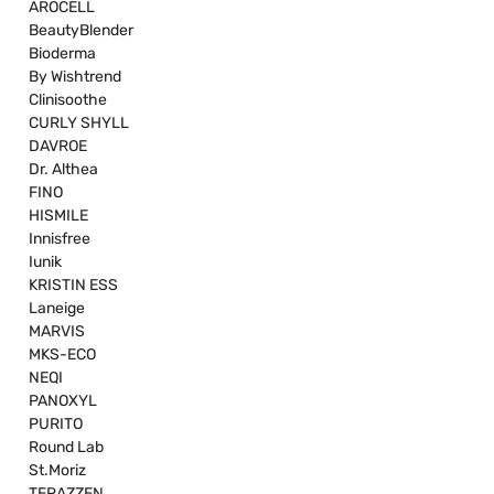
AROCELL
BeautyBlender
Bioderma
By Wishtrend
Clinisoothe
CURLY SHYLL
DAVROE
Dr. Althea
FINO
HISMILE
Innisfree
Iunik
KRISTIN ESS
Laneige
MARVIS
MKS-ECO
NEQI
PANOXYL
PURITO
Round Lab
St.Moriz
TERAZZEN