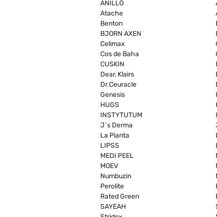
ANILLO
Atache
Benton
BJORN AXEN
Celimax
Cos de Baha
CUSKIN
Dear, Klairs
Dr.Ceuracle
Genesis
HUGS
INSTYTUTUM
J`s Derma
La Pianta
LIPSS
MEDI PEEL
MOEV
Numbuzin
Perolite
Rated Green
SAYEAH
Stridex