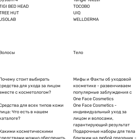
TIGI BED HEAD
TOCOBO
TREE HUT
UIQ
USOLAB
WELLDERMA
Волосы
Тело
Почему стоит выбирать
Мифы и Факты об уходовой
средства для ухода за лицом
косметике - развенчиваем
вместе с косметологом?
популярные заблуждения с
One Face Cosmetics
Средства для всех типов кожи
One Face Cosmetics -
лица: Что есть в нашем
индивидуальный уход за
каталоге?
лицом и волосами,
гарантирующий результат
Какими косметическими
Подарочные наборы для тела
средствами можно обеспечить
близким на любой праздник -