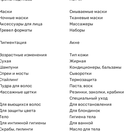
Маски
Смываемые маски
Ночные маски
Тканевые маски
Аксессуары для лица
Массажеры
Тревел форматы
Наборы
Пигментация
Акне
Возрастные изменения
Тип кожи
Сухая
Жирная
Шампуни
Кондиционеры, бальзамы
Спреи и мосты
Сыворотки
Стайлинг
Термозащита
Пудра для волос
Паста, воск
Массажные щетки
Резинки, заколки, крабики
Специальный уход
Для вьющихся волос
Для восстановления
Для защиты цвета
Для блондинок
Тело
Гигиена тела
Для интимной гигиены
Для ванной
Скрабы, пилинги
Масло для тела