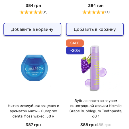
384 грн
384 грн
( 2 )
( 1 )
Добавить в корзину
Добавить в корзину
SALE
-20%
Зубная паста со вкусом
Нитка межзубная вощеная с
виноградной жвачки Hismile
ароматом мяты - Curaprox
Grape Bubblegum Toothpaste,
dental floss waxed, 50 м
60 г
387 грн
388 грн
485 грн