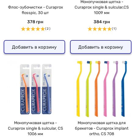
Монопучковая щетка -
Флос-зубочистки - Curaprox
Curaprox single & sulcular,CS
flosspic, 30 шт
1009 мм
378 грн
384 грн
( 2 )
( 1 )
Добавить в корзину
Добавить в корзину
Монопучковая щетка -
Монопучковая щетка для
Curaprox single & sulcular, CS
брекетов - Curaprox implant
1006 мм
ortho, CS 708