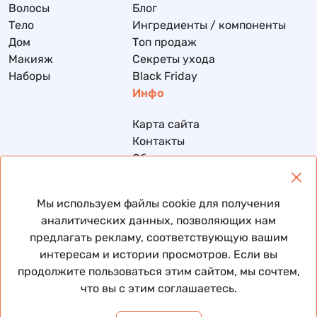
Волосы
Блог
Тело
Ингредиенты / компоненты
Дом
Топ продаж
Макияж
Секреты ухода
Наборы
Black Friday
Инфо
Карта сайта
Контакты
Обмен и возврат
Доставка и оплата
Политика конфиденциальности
Мы используем файлы cookie для получения
Договор публичной оферты
аналитических данных, позволяющих нам
предлагать рекламу, соответствующую вашим
интересам и истории просмотров. Если вы
продолжите пользоваться этим сайтом, мы сочтем,
© 2026 Все права защищены
что вы с этим соглашаетесь.