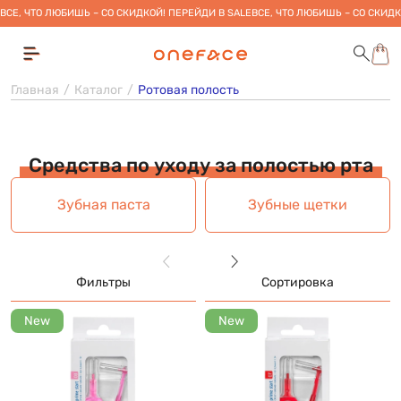
ВСЕ, ЧТО ЛЮБИШЬ – СО СКИДКОЙ! ПЕРЕЙДИ В SALE
ВСЕ, ЧТО ЛЮБИШЬ – СО СКИДК
Главная
Каталог
Ротовая полость
Средства по уходу за полостью рта
Зубная паста
Зубные щетки
Фильтры
Сортировка
New
New