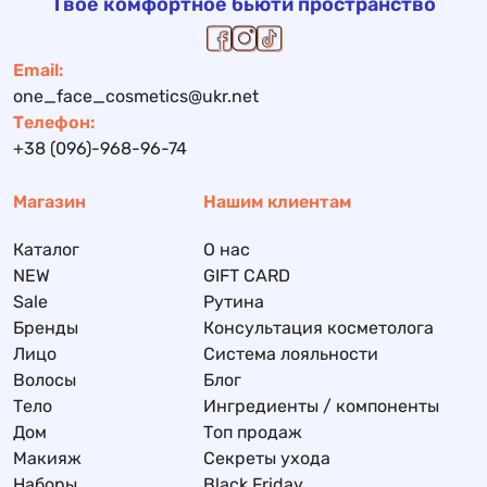
Твое комфортное бьюти пространство
Email:
one_face_cosmetics@ukr.net
Телефон:
+38 (096)-968-96-74
Магазин
Нашим клиентам
Каталог
О нас
NEW
GIFT CARD
Sale
Рутина
Бренды
Консультация косметолога
Лицо
Система лояльности
Волосы
Блог
Тело
Ингредиенты / компоненты
Дом
Топ продаж
Макияж
Секреты ухода
Наборы
Black Friday