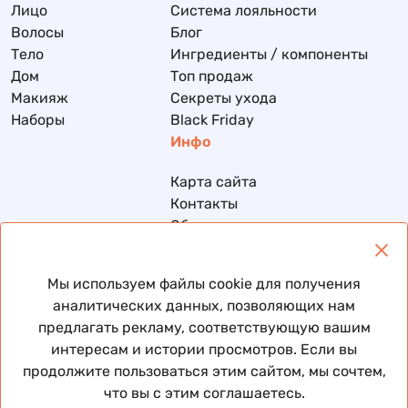
Лицо
Система лояльности
Волосы
Блог
Тело
Ингредиенты / компоненты
Дом
Топ продаж
Макияж
Секреты ухода
Наборы
Black Friday
Инфо
Карта сайта
Контакты
Обмен и возврат
Доставка и оплата
Политика конфиденциальности
Мы используем файлы cookie для получения
Договор публичной оферты
аналитических данных, позволяющих нам
предлагать рекламу, соответствующую вашим
интересам и истории просмотров. Если вы
продолжите пользоваться этим сайтом, мы сочтем,
© 2026 Все права защищены
что вы с этим соглашаетесь.