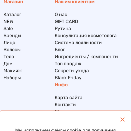
Магазин
Нашим клиентам
Каталог
О нас
NEW
GIFT CARD
Sale
Рутина
Бренды
Консультация косметолога
Лицо
Система лояльности
Волосы
Блог
Тело
Ингредиенты / компоненты
Дом
Топ продаж
Макияж
Секреты ухода
Наборы
Black Friday
Инфо
Карта сайта
Контакты
Обмен и возврат
Доставка и оплата
Политика конфиденциальности
Мы используем файлы cookie для получения