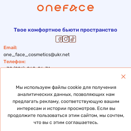
Твое комфортное бьюти пространство
Email:
one_face_cosmetics@ukr.net
Телефон:
+38 (096)-968-96-74
Магазин
Нашим клиентам
Мы используем файлы cookie для получения
аналитических данных, позволяющих нам
Каталог
О нас
предлагать рекламу, соответствующую вашим
NEW
GIFT CARD
интересам и истории просмотров. Если вы
Sale
Рутина
продолжите пользоваться этим сайтом, мы сочтем,
Бренды
Консультация косметолога
что вы с этим соглашаетесь.
Лицо
Система лояльности
Волосы
Блог