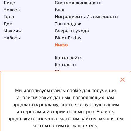
Лицо
Система лояльности
Волосы
Блог
Тело
Ингредиенты / компоненты
Дом
Топ продаж
Макияж
Секреты ухода
Наборы
Black Friday
Инфо
Карта сайта
Контакты
Обмен и возврат
Доставка и оплата
Политика конфиденциальности
Мы используем файлы cookie для получения
Договор публичной оферты
аналитических данных, позволяющих нам
предлагать рекламу, соответствующую вашим
интересам и истории просмотров. Если вы
продолжите пользоваться этим сайтом, мы сочтем,
© 2026 Все права защищены
что вы с этим соглашаетесь.