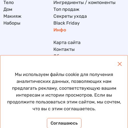
Тело
Ингредиенты / компоненты
Дом
Топ продаж
Макияж
Секреты ухода
Наборы
Black Friday
Инфо
Карта сайта
Контакты
Обмен и возврат
Доставка и оплата
Политика конфиденциальности
Мы используем файлы cookie для получения
Договор публичной оферты
аналитических данных, позволяющих нам
предлагать рекламу, соответствующую вашим
интересам и истории просмотров. Если вы
продолжите пользоваться этим сайтом, мы сочтем,
© 2026 Все права защищены
что вы с этим соглашаетесь.
Соглашаюсь
Помни, ты уже красивая. Мы просто подчеркиваем ✨