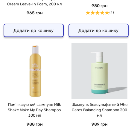
Cream Leave-In Foam, 200 мл
980 грн
965 грн
( 1 )
Додати до кошику
Додати до кошику
Пом'якшуючий шампунь Milk
Шампунь безсульфатний Who
Shake Make My Day Shampoo,
Cares Balancing Shampoo 300
300 мл
мл
988 грн
989 грн