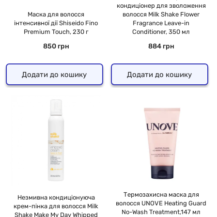
кондиціонер для зволоження
Маска для волосся
волосся Milk Shake Flower
інтенсивної дії Shiseido Fino
Fragrance Leave-іn
Premium Touch, 230 г
Conditioner, 350 мл
850 грн
884 грн
Додати до кошику
Додати до кошику
Термозахисна маска для
Незмивна кондиціонуюча
волосся UNOVE Heating Guard
крем-пінка для волосся Milk
No-Wash Treatment,147 мл
Shake Make My Day Whipped