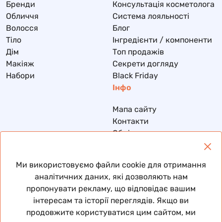
Бренди
Консультація косметолога
Обличчя
Система лояльності
Волосся
Блог
Тіло
Інгредієнти / компоненти
Дім
Топ продажів
Макіяж
Секрети догляду
Набори
Black Friday
Інфо
Мапа сайту
Контакти
Обмін та повернення
Доставка та оплата
Політика конфіденційності
Ми використовуємо файли cookie для отримання
Договір публічної оферти
аналітичних даних, які дозволяють нам
пропонувати рекламу, що відповідає вашим
інтересам та історії переглядів. Якщо ви
продовжите користуватися цим сайтом, ми