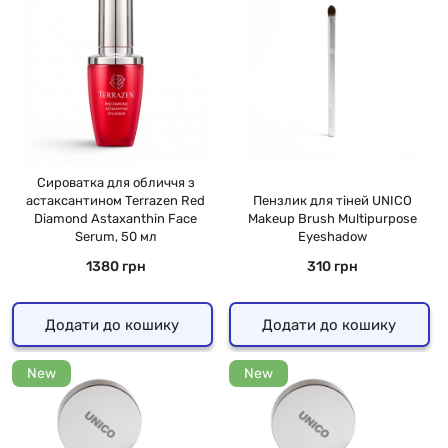
Сироватка для обличчя з
астаксантином Terrazen Red
Пензлик для тіней UNICO
Diamond Astaxanthin Face
Makeup Brush Multipurpose
Serum, 50 мл
Eyeshadow
1380 грн
310 грн
Додати до кошику
Додати до кошику
New
New