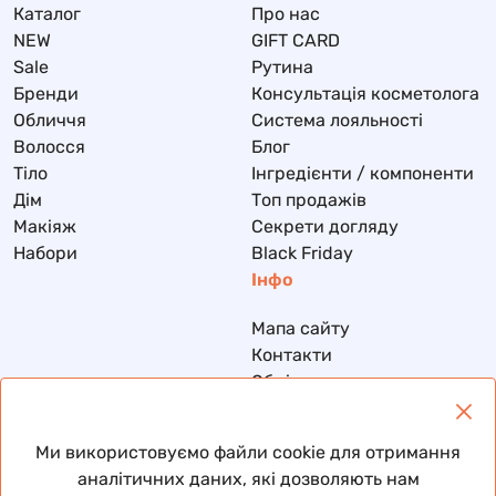
Каталог
Про нас
NEW
GIFT CARD
Sale
Рутина
Бренди
Консультація косметолога
Обличчя
Система лояльності
Волосся
Блог
Тіло
Інгредієнти / компоненти
Дім
Топ продажів
Макіяж
Секрети догляду
Набори
Black Friday
Інфо
Мапа сайту
Контакти
Обмін та повернення
Доставка та оплата
Політика конфіденційності
Ми використовуємо файли cookie для отримання
Договір публічної оферти
аналітичних даних, які дозволяють нам