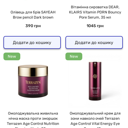
Вітамінна сироватка DEAR,
Олівець для брів SAYEAH
KLAIRS Vitamin PDRN Bouncy
Brow pencil Dark brown
Pore Serum, 35 мл
390 грн
1045 грн
Додати до кошику
Додати до кошику
New
New
Омолоджувальна живильна
Омолоджувальний крем для
нічна маска проти зморшок
зони навколо очей Terrazen
Terrazen Age Control Nutrition
Age Control Vital Energy Eye