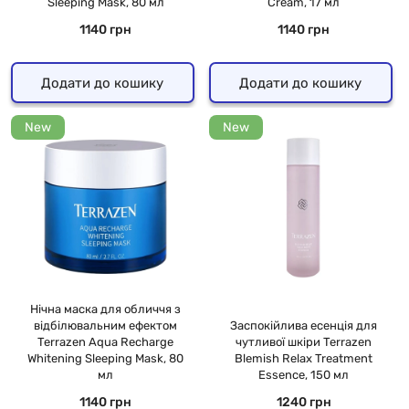
Sleeping Mask, 80 мл
Cream, 17 мл
1140 грн
1140 грн
Додати до кошику
Додати до кошику
New
New
Нічна маска для обличчя з
відбілювальним ефектом
Заспокійлива есенція для
Terrazen Aqua Recharge
чутливої шкіри Terrazen
Whitening Sleeping Mask, 80
Blemish Relax Treatment
мл
Essence, 150 мл
1140 грн
1240 грн