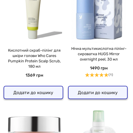
Нічна мультикислотна пілінг-
Кислотний скраб-пілінг для
сироватка HUGS Mirror
шкіри голови Who Cares
overnight peel, 30 мл
Pumpkin Protein Scalp Scrub,
180 мл
1490 грн
1369 грн
( 1 )
Додати до кошику
Додати до кошику