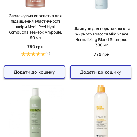
Зволожуюча сироватка для
підвищення еластичності
шкіри Medi-Peel Hyal
Шампунь для нормального та
Kombucha Tea-Tox Ampoule,
жирного волосся Milk Shake
50 мл
Normalizing Blend Shampoo,
300 мл
750 грн
772 грн
( 1 )
Додати до кошику
Додати до кошику