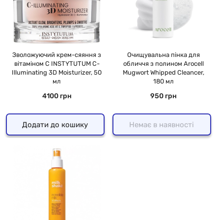
Зволожуючий крем-сяяння з
Очищувальна пінка для
вітаміном С INSTYTUTUM C-
обличчя з полином Arocell
Illuminating 3D Moisturizer, 50
Mugwort Whipped Cleancer,
мл
180 мл
4100 грн
950 грн
Додати до кошику
Немає в наявності