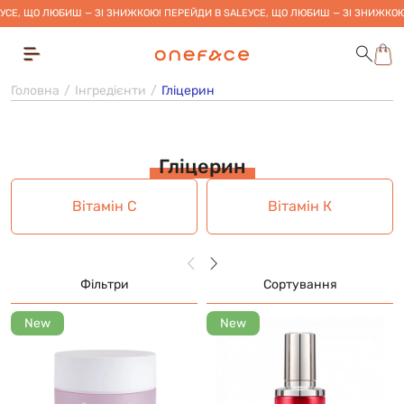
УСЕ, ЩО ЛЮБИШ — ЗІ ЗНИЖКОЮ! ПЕРЕЙДИ В SALE
УСЕ, ЩО ЛЮБИШ — ЗІ ЗНИЖКОЮ
Головна
Інгредієнти
Гліцерин
Гліцерин
Вітамін С
Вітамін К
Фільтри
Сортування
New
New