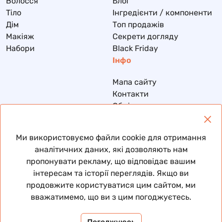
Волосся
Блог
Тіло
Інгредієнти / компоненти
Дім
Топ продажів
Макіяж
Секрети догляду
Набори
Black Friday
Інфо
Мапа сайту
Контакти
Обмін та повернення
Доставка та оплата
Політика конфіденційності
Ми використовуємо файли cookie для отримання
Договір публічної оферти
аналітичних даних, які дозволяють нам
пропонувати рекламу, що відповідає вашим
інтересам та історії переглядів. Якщо ви
продовжите користуватися цим сайтом, ми
© 2026 Всі права захищені
вважатимемо, що ви з цим погоджуєтесь.