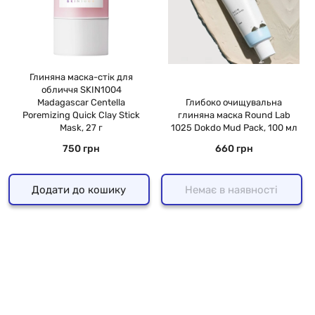
Глиняна маска-стік для
обличчя SKIN1004
Madagascar Centella
Глибоко очищувальна
Poremizing Quick Clay Stick
глиняна маска Round Lab
Mask, 27 г
1025 Dokdo Mud Pack, 100 мл
750 грн
660 грн
Додати до кошику
Немає в наявності