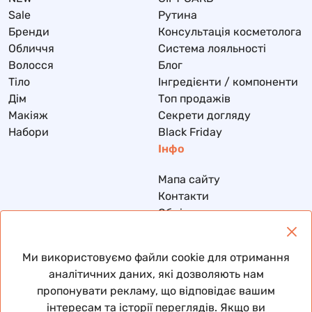
Sale
Рутина
Бренди
Консультація косметолога
Обличчя
Система лояльності
Волосся
Блог
Тіло
Інгредієнти / компоненти
Дім
Топ продажів
Макіяж
Секрети догляду
Набори
Black Friday
Інфо
Мапа сайту
Контакти
Обмін та повернення
Доставка та оплата
Політика конфіденційності
Ми використовуємо файли cookie для отримання
Договір публічної оферти
аналітичних даних, які дозволяють нам
пропонувати рекламу, що відповідає вашим
інтересам та історії переглядів. Якщо ви