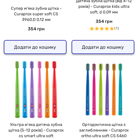
Дитяча зубна щітка (від 4-12
років) - Curaprox kids ultra
Супер м'яка зубна щітка -
soft, d 0,09 мм
Curaprox super soft CS
3960,D 0,12 мм
354 грн
354 грн
( 1 )
Додати до кошику
Додати до кошику
Ультра м'яка дитяча зубна
Ортодонтична щітка з
щітка (5-12 років) - Curaprox
заглибленням - Curaprox
cs smart ultra soft
ortho ultra soft CS 5460