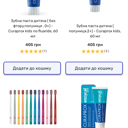
Зубна паста дитяча ( без
фтору,полуниця , 0+) -
Зубна паста дитяча (
Curaprox kids no fluaride, 60
полуниця,2+) - Curaprox kids,
мл
60 мл
405 грн
405 грн
( 1 )
( 2 )
Додати до кошику
Додати до кошику