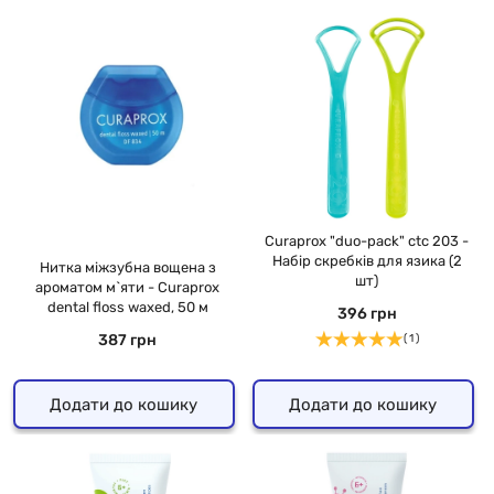
Curaprox "duo-pack" ctc 203 -
Набір скребків для язика (2
Нитка міжзубна вощена з
шт)
ароматом м`яти - Curaprox
dental floss waxed, 50 м
396 грн
387 грн
( 1 )
Додати до кошику
Додати до кошику