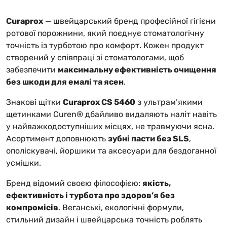
Curaprox
— швейцарський бренд професійної гігієни
ротової порожнини, який поєднує стоматологічну
точність із турботою про комфорт. Кожен продукт
створений у співпраці зі стоматологами, щоб
забезпечити
максимальну ефективність очищення
без шкоди для емалі та ясен
.
Знакові щітки
Curaprox CS 5460
з ультрам’якими
щетинками Curen® дбайливо видаляють наліт навіть
у найважкодоступніших місцях, не травмуючи ясна.
Асортимент доповнюють
зубні пасти без SLS
,
ополіскувачі, йоршики та аксесуари для бездоганної
усмішки.
Бренд відомий своєю філософією:
якість,
ефективність і турбота про здоров’я без
компромісів
. Веганські, екологічні формули,
стильний дизайн і швейцарська точність роблять