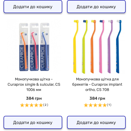
Додати до кошику
Додати до кошику
Монопучкова щітка -
Монопучкова щітка для
Curaprox single & sulcular, CS
брекетів - Curaprox implant
1006 мм
ortho, CS 708
384 грн
384 грн
( 2 )
( 1 )
Додати до кошику
Додати до кошику