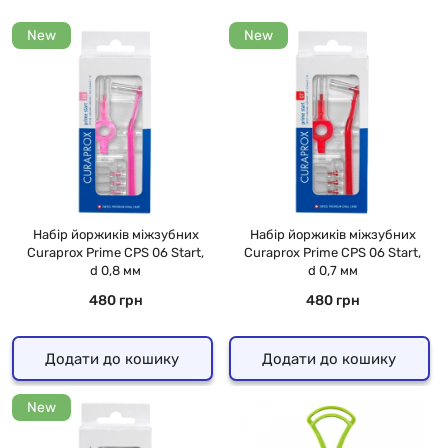
New
New
Набір йоржиків міжзубних
Набір йоржиків міжзубних
Curaprox Prime CPS 06 Start,
Curaprox Prime CPS 06 Start,
d 0,8 мм
d 0,7 мм
480 грн
480 грн
Додати до кошику
Додати до кошику
New