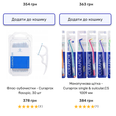
354 грн
363 грн
Додати до кошику
Додати до кошику
Монопучкова щітка -
Флос-зубочистки - Curaprox
Curaprox single & sulcular,CS
flosspic, 30 шт
1009 мм
378 грн
384 грн
( 2 )
( 1 )