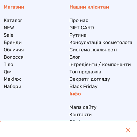
Магазин
Нашим клієнтам
Каталог
Про нас
NEW
GIFT CARD
Sale
Рутина
Бренди
Консультація косметолога
Обличчя
Система лояльності
Волосся
Блог
Тіло
Інгредієнти / компоненти
Дім
Топ продажів
Макіяж
Секрети догляду
Набори
Black Friday
Інфо
Мапа сайту
Контакти
Обмін та повернення
Доставка та оплата
Політика конфіденційності