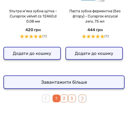
Ультра м'яка зубна щітка -
Паста зубна ферментна (без
Curaprox velvet cs 12460,d
фтору) - Curaprox enzycal
0,08 мм
zero, 75 мл
420 грн
444 грн
( 1 )
( 1 )
Додати до кошику
Додати до кошику
Завантажити більше
1
2
3