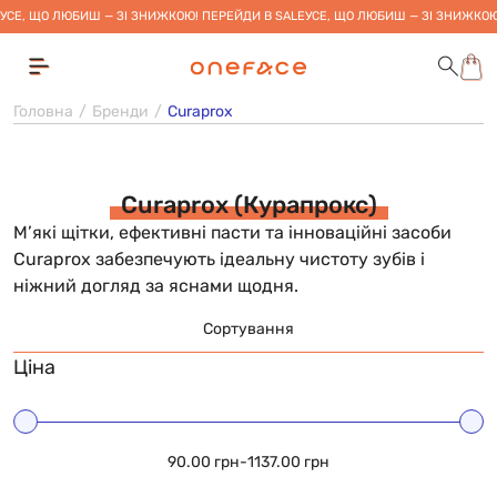
УСЕ, ЩО ЛЮБИШ — ЗІ ЗНИЖКОЮ! ПЕРЕЙДИ В SALE
УСЕ, ЩО ЛЮБИШ — ЗІ ЗНИЖКОЮ
Головна
Бренди
Curaprox
Curaprox (Курапрокс)
М’які щітки, ефективні пасти та інноваційні засоби
Curaprox забезпечують ідеальну чистоту зубів і
ніжний догляд за яснами щодня.
Сортування
Ціна
90.00 грн
-
1137.00 грн