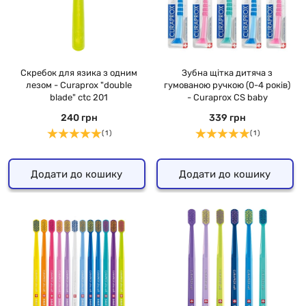
Скребок для язика з одним
Зубна щітка дитяча з
лезом - Curaprox "double
гумованою ручкою (0-4 років)
blade" ctc 201
- Curaprox CS baby
240 грн
339 грн
( 1 )
( 1 )
Додати до кошику
Додати до кошику