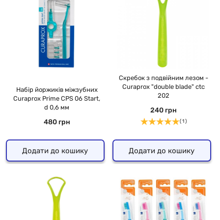
Скребок з подвійним лезом -
Curaprox "double blade" ctc
Набір йоржиків міжзубних
202
Curaprox Prime CPS 06 Start,
d 0,6 мм
240 грн
480 грн
( 1 )
Додати до кошику
Додати до кошику