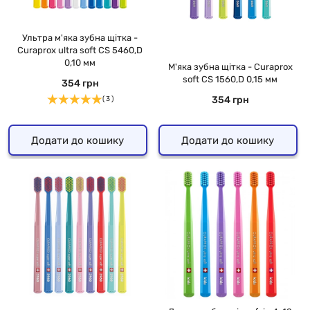
Ультра м'яка зубна щітка -
Curaprox ultra soft CS 5460,D
0,10 мм
М'яка зубна щітка - Curaprox
soft CS 1560,D 0,15 мм
354 грн
354 грн
( 3 )
Додати до кошику
Додати до кошику