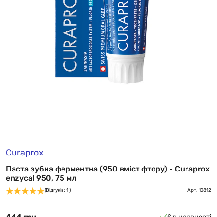
Curaprox
Паста зубна ферментна (950 вміст фтору) - Curaprox
enzycal 950, 75 мл
(Відгуків: 1 )
Арт.
10812
444 грн
Є в наявності