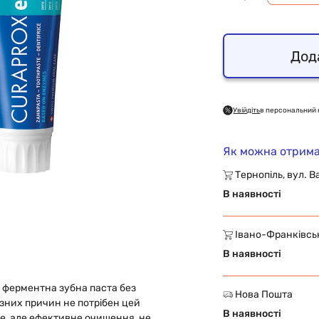
Дод
Увійдіть
в персональний 
Як можна отрима
Тернопіль, вул. В
В наявності
Івано-Франківськ,
В наявності
 ферментна зубна паста без
Нова Пошта
різних причин не потрібен цей
В наявності
е, але ефективне очищення, не