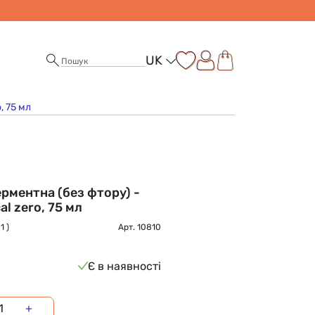
UK
, 75 мл
рментна (без фтору) -
al zero, 75 мл
1 )
Арт.
10810
Є в наявності
+