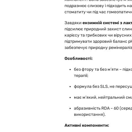
подразнює слизову і підходить на
стоматиту чи під час гомеопатич
Завдяки
ензимній системі з ла
підсилює природний захист слин
карієсу та грибкових чи вірусних
підтримувати здоровий баланс pH
забезпечує природну ремінераліз
Особливості:
без фтору та без м’яти – під
терапії;
формула без SLS, не пересуш
має м’який, нейтральний см
абразивність RDA – 60 (сере
використання).
Активні компоненти: