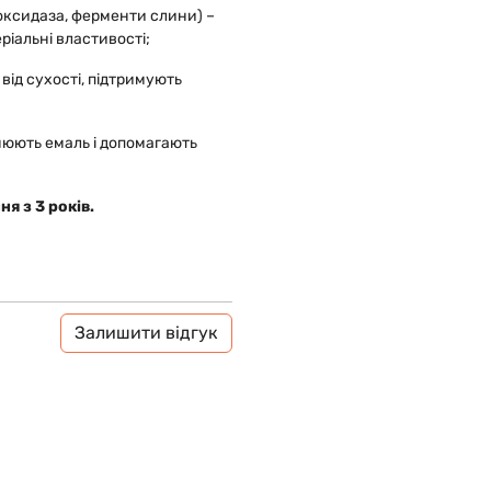
ксидаза, ферменти слини) –
іальні властивості;
 від сухості, підтримують
нюють емаль і допомагають
я з 3 років.
Залишити відгук