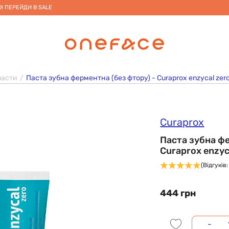
! ПЕРЕЙДИ В SALE
пасти
Паста зубна ферментна (без фтору) - Curaprox enzycal zero
Curaprox
Паста зубна фе
Curaprox enzyc
(Відгуків: 
444 грн
-