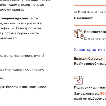
віть людям зі схильністю до
ного лікування.
Нова пошта - кур
В наявності
ктопероксидазою
паста
и, знижує ризик розвитку
 інфекцій. Вона допомагає
Безкоштов
 у ротовій порожнині та
ацію емалі.
Для замовлен
Характеристики
ходить під час гомеопатичної
Бренди:
Curaprox
Країна виробник:
ує і не подразнює слизову;
ак;
дня, безпечна для щоденного
Подарунки для вас
Замовлення від
500
який ми підберемо 