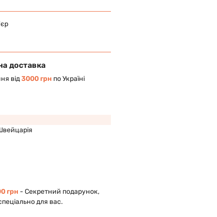
'єр
на доставка
ня від
3000 грн
по Україні
Швейцарія
0 грн
- Cекретний подарунок,
спеціально для вас.