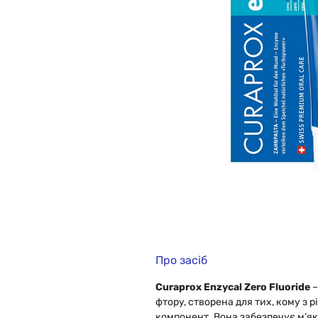
Про засіб
Curaprox Enzycal Zero Fluoride
–
фтору, створена для тих, кому з 
компонент. Вона забезпечує м’як