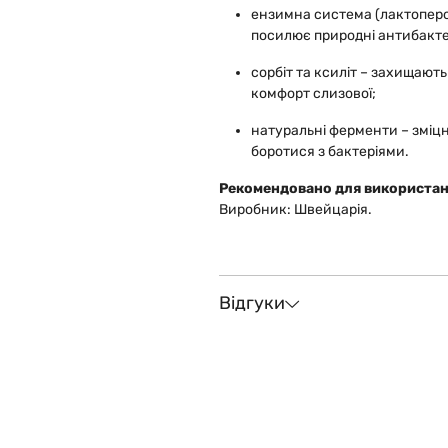
ензимна система (лактоперо
посилює природні антибактер
сорбіт та ксиліт – захищають
комфорт слизової;
натуральні ферменти – зміц
боротися з бактеріями.
Рекомендовано для використанн
Виробник: Швейцарія.
Відгуки