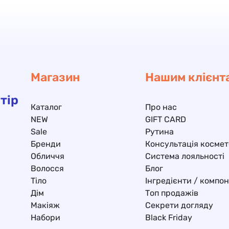
Магазин
Нашим клієнт
тір
Каталог
Про нас
NEW
GIFT CARD
Sale
Рутина
Бренди
Консультація космет
Обличчя
Система лояльності
Волосся
Блог
Тіло
Інгредієнти / компо
Дім
Топ продажів
Макіяж
Секрети догляду
Набори
Black Friday