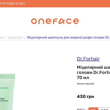
! ПЕРЕЙДИ В SALE
сям
Шампуні
Міцелярний шампунь для жирної шкіри голови Dr.F
Dr.Forhair
Міцелярний ша
голови Dr.Forh
70 мл
Немає відгуків
430 грн