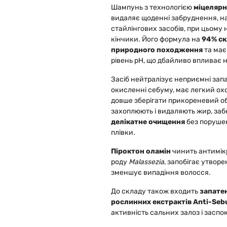
Шампунь з технологією
міцелярн
видаляє щоденні забруднення, н
стайлінгових засобів, при цьом
кінчики. Його формула на
94% ск
природного походження
та має
рівень pH, що дбайливо впливає н
Засіб нейтралізує неприємні зап
окисленні себуму, має легкий о
довше зберігати прикореневий об
захоплюють і видаляють жир, за
делікатне очищення
без порушен
плівки.
Піроктон оламін
чинить антимікр
роду
Malassezia
, запобігає утворе
зменшує випадіння волосся.
До складу також входить
запате
рослинних екстрактів Anti-Seb
активність сальних залоз і заспо