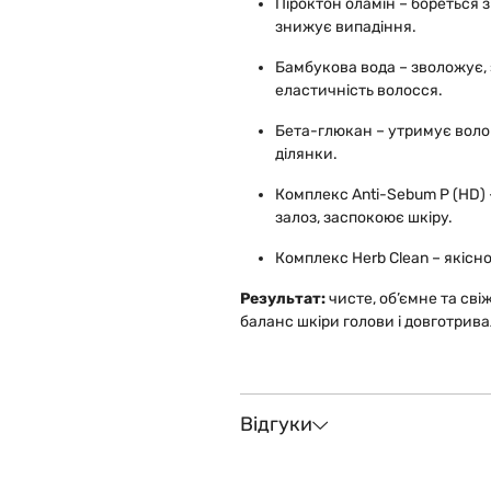
Піроктон оламін – бореться 
знижує випадіння.
Бамбукова вода – зволожує, 
еластичність волосся.
Бета-глюкан – утримує воло
ділянки.
Комплекс Anti-Sebum P (HD)
залоз, заспокоює шкіру.
Комплекс Herb Clean – якісно
Результат:
чисте, об’ємне та сві
баланс шкіри голови і довготривал
Відгуки