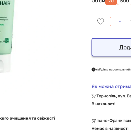
Об'єм
70
500
-
Дод
Увійдіть
в персональний 
Як можна отрима
Тернопіль, вул. В
В наявності
ого очищення та свіжості
Івано-Франківськ,
Немає в наявності