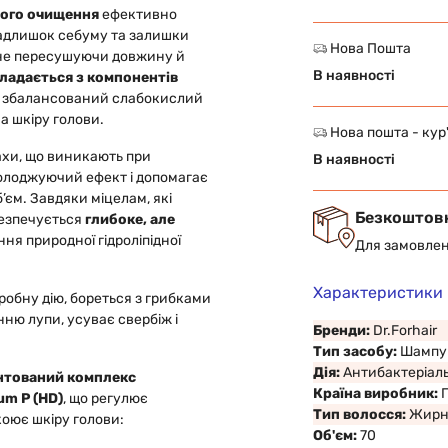
ого очищення
ефективно
адлишок себуму та залишки
Нова Пошта
у не пересушуючи довжину й
В наявності
ладається з компонентів
 збалансований слабокислий
а шкіру голови.
Нова пошта - кур
ахи, що виникають при
В наявності
холоджуючий ефект і допомагає
’єм. Завдяки міцелам, які
Безкоштов
безпечується
глибоке, але
ня природної гідроліпідної
Для замовлен
Характеристики
обну дію, бореться з грибками
нню лупи, усуває свербіж і
Бренди:
Dr.Forhair
Тип засобу:
Шампу
Дія:
Антибактеріал
нтований комплекс
Країна виробник:
um P (HD)
, що регулює
Тип волосся:
Жирне
коює шкіру голови:
Об'єм:
70