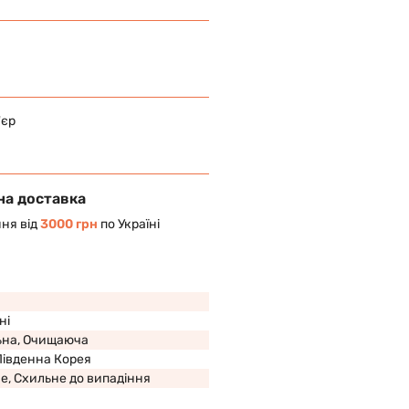
'єр
на доставка
ня від
3000 грн
по Україні
ні
ьна, Очищаюча
Південна Корея
, Схильне до випадіння