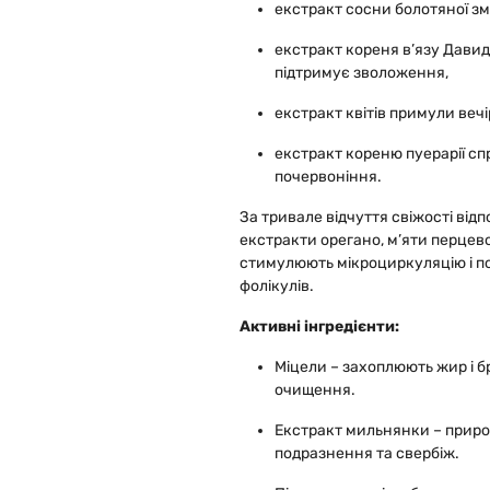
екстракт сосни болотяної з
екстракт кореня в’язу Давид
підтримує зволоження,
екстракт квітів примули вечі
екстракт кореню пуерарії сп
почервоніння.
За тривале відчуття свіжості від
екстракти орегано, м’яти перцевої
стимулюють мікроциркуляцію і 
фолікулів.
Активні інгредієнти:
Міцели – захоплюють жир і 
очищення.
Екстракт мильнянки – прир
подразнення та свербіж.