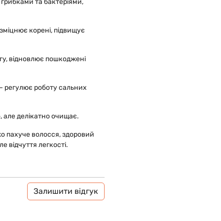
з грибками та бактеріями,
зміцнює корені, підвищує
гу, відновлює пошкоджені
 – регулює роботу сальних
, але делікатно очищає.
жо пахуче волосся, здоровий
е відчуття легкості.
Залишити відгук