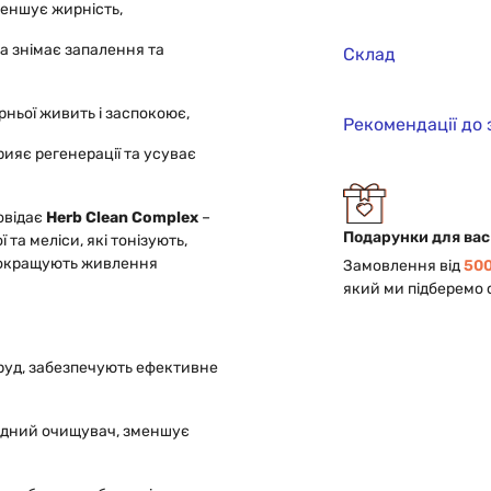
меншує жирність,
а знімає запалення та
Склад
рньої живить і заспокоює,
Рекомендації до
рияє регенерації та усуває
повідає
Herb Clean Complex
–
Подарунки для вас
 та меліси, які тонізують,
покращують живлення
Замовлення від
500
який ми підберемо 
бруд, забезпечують ефективне
одний очищувач, зменшує