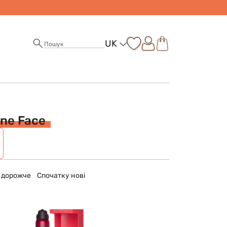
UK
One Face
 дорожче
Спочатку нові