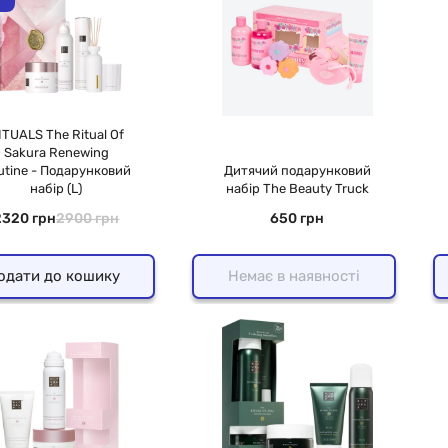
ITUALS The Ritual Of
Sakura Renewing
utine - Подарунковий
Дитячий подарунковий
набір (L)
набір The Beauty Truck
2320 грн
2900 грн
650 грн
одати до кошику
Немає в наявності