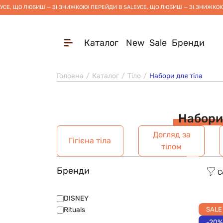
УСЕ, ЩО ЛЮБИШ — ЗІ ЗНИЖКОЮ! ПЕРЕЙДИ В SALE
УСЕ, ЩО ЛЮБИШ — ЗІ ЗНИЖКОЮ
Каталог
New
Sale
Бренди
Головна
Каталог
Тіло
Набори для тіла
Набори 
Догляд за
Гігієна тіла
тілом
Бренди
С
DISNEY
Rituals
SALE
-20%