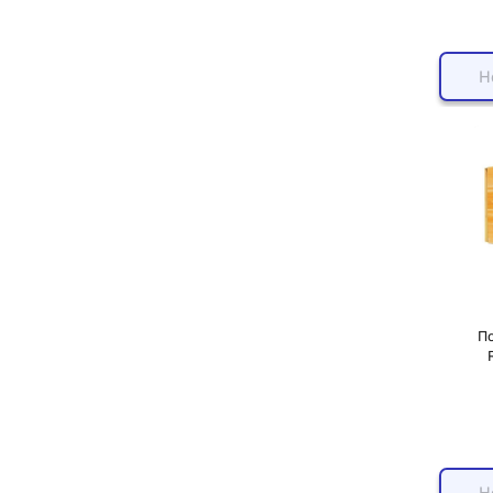
Н
По
Н