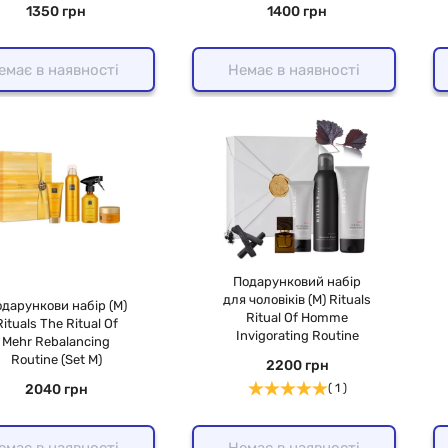
1350 грн
1400 грн
емає в наявності
Немає в наявності
Подарунковий набір
для чоловіків (М) Rituals
дарункови набір (М)
Ritual Of Homme
Rituals The Ritual Of
Invigorating Routine
Mehr Rebalancing
Routine (Set М)
2200 грн
2040 грн
( 1 )
емає в наявності
Немає в наявності