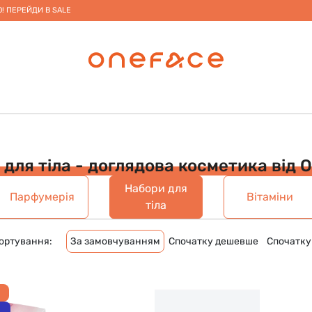
! ПЕРЕЙДИ В SALE
для тіла - доглядова косметика від 
Набори для
Парфумерія
Вітаміни
тіла
ортування:
За замовчуванням
Спочатку дешевше
Спочатку