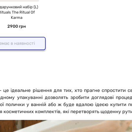
дарунковий набір (L)
Rituals The Ritual Of
Karma
2900 грн
емає в наявності
 – це ідеальне рішення для тих, хто прагне спростити 
 одному упакуванні дозволять зробити доглядові проц
ї полички у ванній або ж буде вдалою ідеєю купити по
 косметичних комплектів, які перетворять щоденну рути