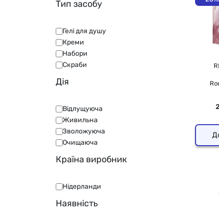
Тип засобу
Гелі для душу
Креми
Набори
Скраби
R
Дія
Ro
Відлущуюча
Живильна
Зволожуюча
Д
Очищаюча
Країна виробник
Нідерланди
Наявність