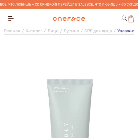
ВСЕ, ЧТО ЛЮБИШЬ – СО СКИДКОЙ! ПЕРЕЙДИ В SALE
ВСЕ, ЧТО ЛЮБИШЬ – СО СКИДК
Главная
Каталог
Лицо
Рутина
SPF для лица
Увлажняющ