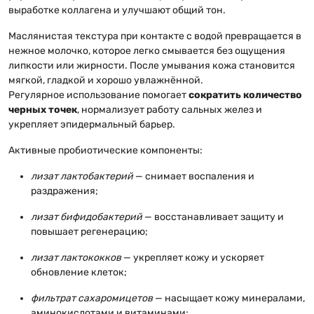
выработке коллагена и улучшают общий тон.
Маслянистая текстура при контакте с водой превращается в
нежное молочко, которое легко смывается без ощущения
липкости или жирности. После умывания кожа становится
мягкой, гладкой и хорошо увлажнённой.
Регулярное использование помогает
сократить количество
черных точек
, нормализует работу сальных желез и
укрепляет эпидермальный барьер.
Активные пробиотические компоненты:
лизат лактобактерий
— снимает воспаления и
раздражения;
лизат бифидобактерий
— восстанавливает защиту и
повышает регенерацию;
лизат лактококков
— укрепляет кожу и ускоряет
обновление клеток;
фильтрат сахаромицетов
— насыщает кожу минералами,
аминокислотами и витаминами;