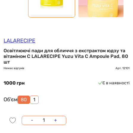
LALARECIPE
Освітлюючі пади для обличчя з екстрактом юдзу та
вітаміном C LALARECIPE Yuzu Vita C Ampoule Pad, 80
шт
Немає відгуків
Арт.
12101
1000 грн
Є в наявності
Об'єм
80
1
-
+