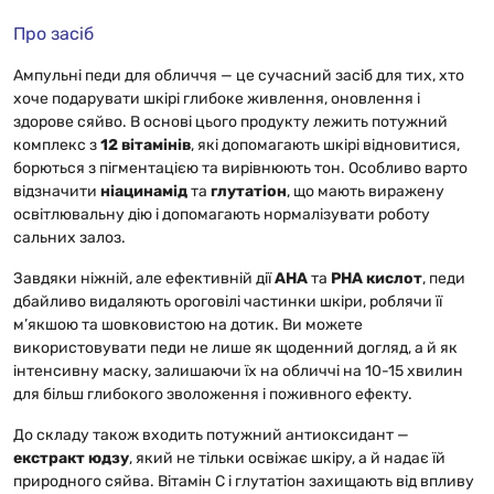
Про засіб
Ампульні педи для обличчя — це сучасний засіб для тих, хто
хоче подарувати шкірі глибоке живлення, оновлення і
здорове сяйво. В основі цього продукту лежить потужний
комплекс з
12 вітамінів
, які допомагають шкірі відновитися,
борються з пігментацією та вирівнюють тон. Особливо варто
відзначити
ніацинамід
та
глутатіон
, що мають виражену
освітлювальну дію і допомагають нормалізувати роботу
сальних залоз.
Завдяки ніжній, але ефективній дії
AHA
та
PHA кислот
, педи
дбайливо видаляють ороговілі частинки шкіри, роблячи її
м’якшою та шовковистою на дотик. Ви можете
використовувати педи не лише як щоденний догляд, а й як
інтенсивну маску, залишаючи їх на обличчі на 10-15 хвилин
для більш глибокого зволоження і поживного ефекту.
До складу також входить потужний антиоксидант —
екстракт юдзу
, який не тільки освіжає шкіру, а й надає їй
природного сяйва. Вітамін С і глутатіон захищають від впливу