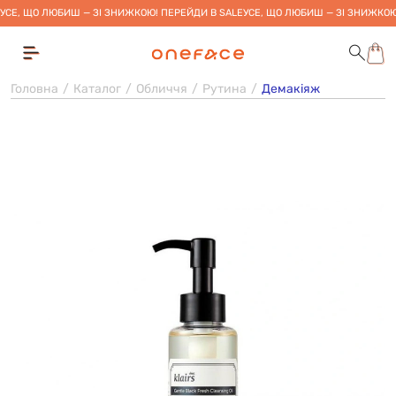
УСЕ, ЩО ЛЮБИШ — ЗІ ЗНИЖКОЮ! ПЕРЕЙДИ В SALE
УСЕ, ЩО ЛЮБИШ — ЗІ ЗНИЖКОЮ
Головна
Каталог
Обличчя
Рутина
Демакіяж