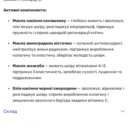
Активні компоненти:
Масло насіння соняшнику
— глибоко живить і зволожує,
пом’якшує шкіру, розгладжує мікрорельєф, підвищує
пружність і сприяє швидшій регенерації клітин.
Масло виноградних кісточок
— сильний антиоксидант,
нейтралізує вільні радикали, підтримує вироблення
колагену та еластину, зберігає молодість шкіри.
Масло жожоба
— живить шкіру вітамінами А і Е,
підтримує її еластичність, запобігає сухості, лущенню та
подразненням.
Олія насіння чорної смородини
— зволожує, відновлює і
розгладжує шкіру, сприяє виробленню колагену і
зміцненню захисного бар’єра завдяки вітаміну С.
Склад