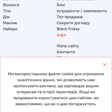
Волосся
Блог
Тіло
Інгредієнти / компоненти
Дім
Топ продажів
Макіяж
Секрети догляду
Набори
Black Friday
Інфо
Мапа сайту
Контакти
Обмін та повернення
Доставка та оплата
Політика конфіденційності
Ми використовуємо файли cookie для отримання
Договір публічної оферти
аналітичних даних, які дозволяють нам
пропонувати рекламу, що відповідає вашим
інтересам та історії переглядів. Якщо ви
продовжите користуватися цим сайтом, ми
© 2026 Всі права захищені
вважатимемо, що ви з цим погоджуєтесь.