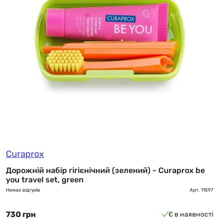
Curaprox
Дорожній набір гігієнічний (зелений) - Curaprox be
you travel set, green
Немає відгуків
Арт.
11597
730 грн
Є в наявності