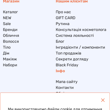
Магазин
Нашим клієнтам
Каталог
Про нас
NEW
GIFT CARD
Sale
Рутина
Бренди
Консультація косметолога
Обличчя
Система лояльності
Волосся
Блог
Тіло
Інгредієнти / компоненти
Дім
Топ продажів
Макіяж
Секрети догляду
Набори
Black Friday
Інфо
Мапа сайту
Контакти
Обмін та повернення
Доставка та оплата
Політика конфіденційності
Ми використовуємо файли cookie для отримання