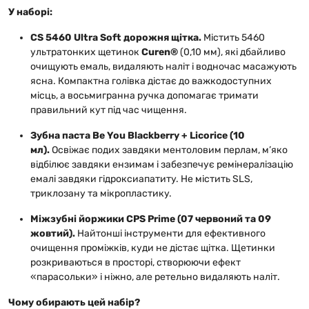
У наборі:
CS 5460 Ultra Soft дорожня щітка.
Містить 5460
ультратонких щетинок
Curen®
(0,10 мм), які дбайливо
очищують емаль, видаляють наліт і водночас масажують
ясна. Компактна голівка дістає до важкодоступних
місць, а восьмигранна ручка допомагає тримати
правильний кут під час чищення.
Зубна паста Be You Blackberry + Licorice (10
мл).
Освіжає подих завдяки ментоловим перлам, м’яко
відбілює завдяки ензимам і забезпечує ремінералізацію
емалі завдяки гідроксиапатиту. Не містить SLS,
триклозану та мікропластику.
Міжзубні йоржики CPS Prime (07 червоний та 09
жовтий).
Найтонші інструменти для ефективного
очищення проміжків, куди не дістає щітка. Щетинки
розкриваються в просторі, створюючи ефект
«парасольки» і ніжно, але ретельно видаляють наліт.
Чому обирають цей набір?