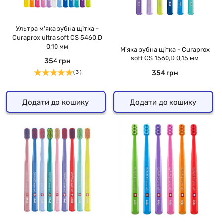
Ультра м'яка зубна щітка -
Curaprox ultra soft CS 5460,D
0,10 мм
М'яка зубна щітка - Curaprox
soft CS 1560,D 0,15 мм
354 грн
354 грн
( 3 )
Додати до кошику
Додати до кошику