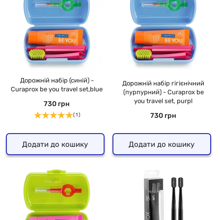
Дорожній набір (синій) -
Дорожній набір гігієнічний
Curaprox be you travel set,blue
(пурпурний) - Curaprox be
you travel set, purpl
730 грн
730 грн
( 1 )
Додати до кошику
Додати до кошику