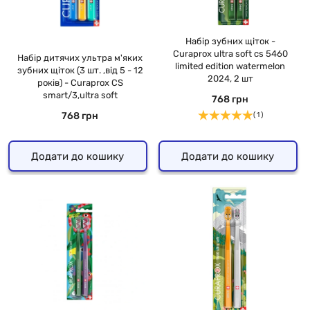
Набір зубних щіток -
Curaprox ultra soft cs 5460
Набір дитячих ультра м'яких
limited edition watermelon
зубних щіток (3 шт. ,від 5 - 12
2024, 2 шт
років) - Curaprox CS
smart/3,ultra soft
768 грн
768 грн
( 1 )
Додати до кошику
Додати до кошику