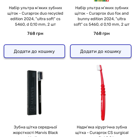
Набір ультра м'яких зубних
Набір ультра м'яких зубних
щіток - Curaprox duo recycled
щіток - Curaprox duo fox and
edition 2024, "ultra soft" cs
bunny edition 2024, "ultra
5460, d 0,10 mm, 2 шт
soft" cs 5460, d 0,10 mm, 2 шт
768 грн
768 грн
Додати до кошику
Додати до кошику
Зубна щітка середньої
Надм'яка хірургічна зубна
жорсткості Marvis Black
щітка - Curaprox CS surgical