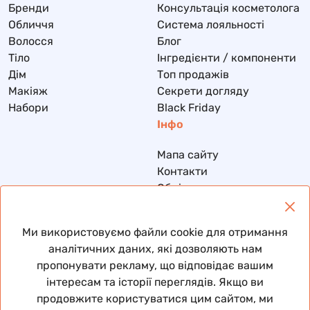
Бренди
Консультація косметолога
Обличчя
Система лояльності
Волосся
Блог
Тіло
Інгредієнти / компоненти
Дім
Топ продажів
Макіяж
Секрети догляду
Набори
Black Friday
Інфо
Мапа сайту
Контакти
Обмін та повернення
Доставка та оплата
Політика конфіденційності
Ми використовуємо файли cookie для отримання
Договір публічної оферти
аналітичних даних, які дозволяють нам
пропонувати рекламу, що відповідає вашим
інтересам та історії переглядів. Якщо ви
продовжите користуватися цим сайтом, ми