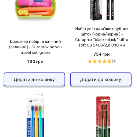
Набір ультра м'яких зубних
щіток (чорна/чорна ) -
Curaprox "black/black " ultra
Дорожній набір гігієнічний
soft CS 5460/2,d 0,10 мм
(зелений) - Curaprox be you
travel set, green
754 грн
730 грн
( 1 )
Додати до кошику
Додати до кошику