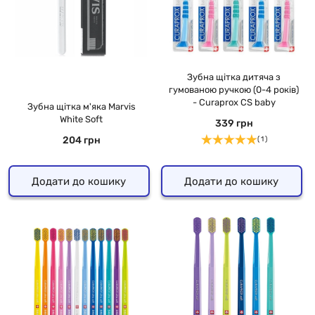
Зубна щітка дитяча з
гумованою ручкою (0-4 років)
- Curaprox CS baby
Зубна щітка м'яка Marvis
White Soft
339 грн
204 грн
( 1 )
Додати до кошику
Додати до кошику