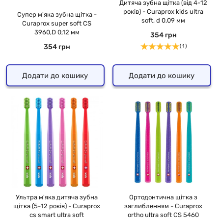
Дитяча зубна щітка (від 4-12
років) - Curaprox kids ultra
Супер м'яка зубна щітка -
soft, d 0,09 мм
Curaprox super soft CS
3960,D 0,12 мм
354 грн
354 грн
( 1 )
Додати до кошику
Додати до кошику
Ультра м'яка дитяча зубна
Ортодонтична щітка з
щітка (5-12 років) - Curaprox
заглибленням - Curaprox
cs smart ultra soft
ortho ultra soft CS 5460