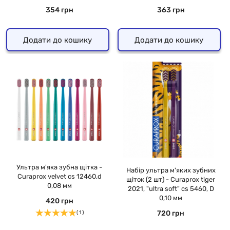
354 грн
363 грн
Додати до кошику
Додати до кошику
Ультра м'яка зубна щітка -
Набір ультра м'яких зубних
Curaprox velvet cs 12460,d
щіток (2 шт) - Curaprox tiger
0,08 мм
2021, "ultra soft" cs 5460, D
0,10 мм
420 грн
720 грн
( 1 )