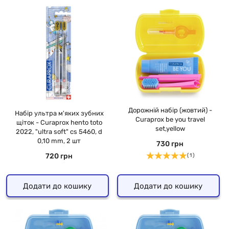
Дорожній набір (жовтий) -
Набір ультра м'яких зубних
Curaprox be you travel
щіток - Curaprox hento toto
set,yellow
2022, "ultra soft" cs 5460, d
0,10 mm, 2 шт
730 грн
720 грн
( 1 )
Додати до кошику
Додати до кошику