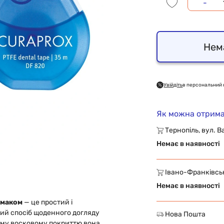
-
Нем
Увійдіть
в персональний 
Як можна отрима
Тернопіль, вул. В
Немає в наявності
Івано-Франківськ,
Немає в наявності
смаком
— це простий і
ий спосіб щоденного догляду
Нова Пошта
ому восковому покриттю вона