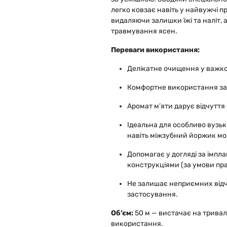
легко ковзає навіть у найвужчі п
видаляючи залишки їжі та наліт,
травмування ясен.
Переваги використання:
Делікатне очищення у важк
Комфортне використання за
Аромат м’яти дарує відчуття 
Ідеальна для особливо вузьк
навіть міжзубний йоржик мо
Допомагає у догляді за імп
конструкціями (за умови пр
Не залишає неприємних відч
застосування.
Об’єм:
50 м — вистачає на трива
використання.