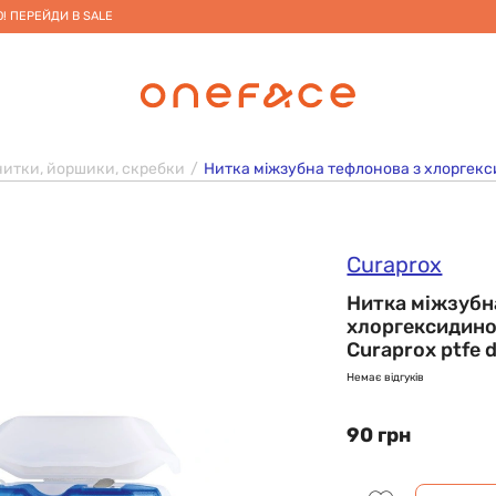
! ПЕРЕЙДИ В SALE
нитки, йоршики, скребки
Нитка міжзубна тефлонова з хлоргексид
Curaprox
Нитка міжзубн
хлоргексидино
Curaprox ptfe d
Немає відгуків
90 грн