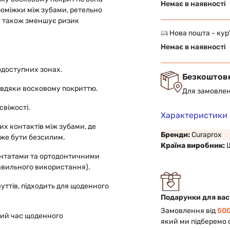
Немає в наявності
роміжки між зубами, ретельно
 а також зменшує ризик
Нова пошта - кур
Немає в наявності
одоступних зонах.
Безкоштов
вдяки восковому покриттю.
Для замовлен
свіжості.
Характеристики
их контактів між зубами, де
Бренди:
Curaprox
же бути безсилим.
Країна виробник:
лантатами та ортодонтичними
авильного використання).
уттів, підходить для щоденного
Подарунки для вас
Замовлення від
500
лий час щоденного
який ми підберемо 