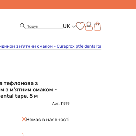
UK
ином з м'ятним смаком - Curaprox ptfe dental tape, 5 м
а тефлонова з
м з м'ятним смаком -
ental tape, 5 м
Арт.
11979
Немає в наявності