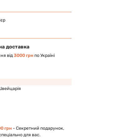
'єр
на доставка
ня від
3000 грн
по Україні
Швейцарія
0 грн
- Cекретний подарунок,
спеціально для вас.