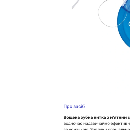
Про засіб
Вощена зубна нитка з м’ятним 
водночас надзвичайно ефективн
за усмішкою. Завдяки спеціальн