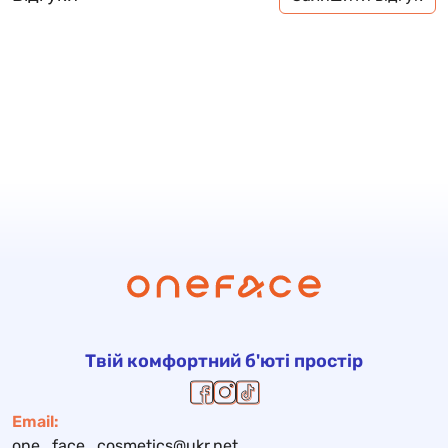
Твій комфортний б'юті простір
Email:
one_face_cosmetics@ukr.net