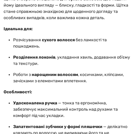
йому ідеального вигляду — блиску, гладкості та форми. Щітка
стане справжньою знахідкою для щоденного догляду та
особливих випадків, коли важлива кожна деталь.
Ідеальна для:
Розчісування
сухого волосся
без ламкості та
пошкоджень.
Розділення локонів
, укладання хвиль, додавання об’єму
та текстури.
Роботи з
нарощеним волоссям
, косичками, кліпсами,
зачісками з елементами вплетення.
Особливості:
Удосконалена ручка
— тонка та ергономічна,
забезпечує максимальний контроль над рухами та
комфорт під час укладки.
Запатентовані зубчики у формі пляшечки
— делікатно
ковзають по волоссю, не вириваючи його та не