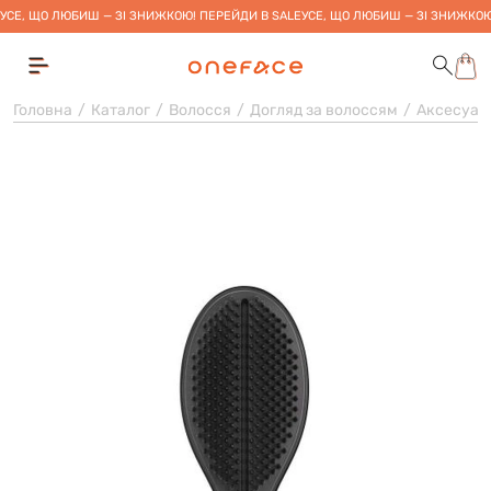
УСЕ, ЩО ЛЮБИШ — ЗІ ЗНИЖКОЮ! ПЕРЕЙДИ В SALE
УСЕ, ЩО ЛЮБИШ — ЗІ ЗНИЖКОЮ
Головна
Каталог
Волосся
Догляд за волоссям
Аксесуар