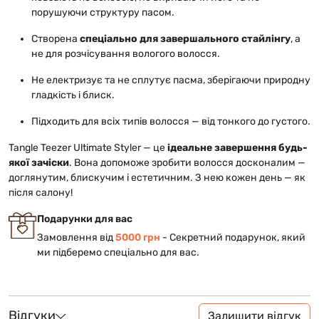
порушуючи структуру пасом.
Створена
спеціально для завершального стайлінгу
, а
не для розчісування вологого волосся.
Не електризує та не сплутує пасма, зберігаючи природну
гладкість і блиск.
Підходить для всіх типів волосся — від тонкого до густого.
Tangle Teezer Ultimate Styler — це
ідеальне завершення будь-
якої зачіски
. Вона допоможе зробити волосся досконалим —
доглянутим, блискучим і естетичним. З нею кожен день — як
після салону!
Подарунки для вас
Замовлення від
5000 грн
- Cекретний подарунок, який
ми підберемо спеціально для вас.
Відгуки
Залишити відгук