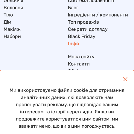
Обличчя
Система лояльності
Волосся
Блог
Тіло
Інгредієнти / компоненти
Дім
Топ продажів
Макіяж
Секрети догляду
Набори
Black Friday
Інфо
Мапа сайту
Контакти
Обмін та повернення
Доставка та оплата
Політика конфіденційності
Ми використовуємо файли cookie для отримання
Договір публічної оферти
аналітичних даних, які дозволяють нам
пропонувати рекламу, що відповідає вашим
інтересам та історії переглядів. Якщо ви
продовжите користуватися цим сайтом, ми
© 2026 Всі права захищені
вважатимемо, що ви з цим погоджуєтесь.