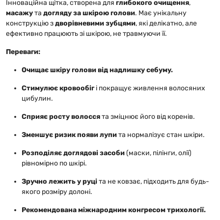
Інноваційна щітка, створена для
глибокого очищення
,
масажу
та
догляду за шкірою голови
. Має унікальну
конструкцію з
дворівневими зубцями
, які делікатно, але
ефективно працюють зі шкірою, не травмуючи її.
Переваги:
Очищає шкіру голови від надлишку себуму.
Стимулює кровообіг
і покращує живлення волосяних
цибулин.
Сприяє росту волосся
та зміцнює його від коренів.
Зменшує ризик появи лупи
та нормалізує стан шкіри.
Розподіляє доглядові засоби
(маски, пілінги, олії)
рівномірно по шкірі.
Зручно лежить у руці
та не ковзає, підходить для будь-
якого розміру долоні.
Рекомендована міжнародним конгресом трихології.