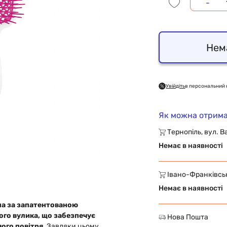
-
Нем
Увійдіть
в персональний 
Як можна отрима
Тернопіль, вул. В
Немає в наявності
Івано-Франківськ,
Немає в наявності
на за запатентованою
ого вулика, що забезпечує
Нова Пошта
ого повітря.
Завдяки цьому