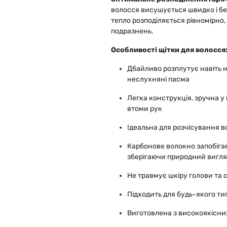
волосся висушується швидко і бе
тепло розподіляється рівномірно
подразнень.
Особливості щітки для волосся
Дбайливо розплутує навіть н
неслухняні пасма
Легка конструкція, зручна у
втоми рук
Ідеальна для розчісування в
Карбонове волокно запобігає
зберігаючи природний вигля
Не травмує шкіру голови та 
Підходить для будь-якого ти
Виготовлена з високоякісних