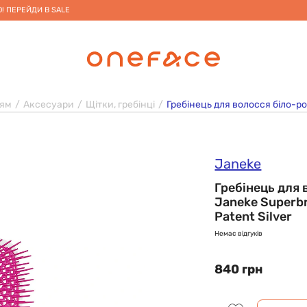
! ПЕРЕЙДИ В SALE
сям
Аксесуари
Щітки, гребінці
Гребінець для волосся біло-рож
Janeke
Гребінець для
Janeke Superbru
Patent Silver
Немає відгуків
840 грн