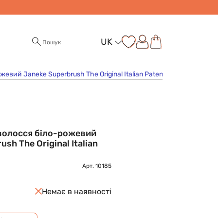
UK
евий Janeke Superbrush The Original Italian Patent Silver
 волосся біло-рожевий
sh The Original Italian
Арт.
10185
Немає в наявності