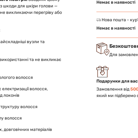
Немає в наявності
з шкоди для шкіри голови —
, не викликаючи перегріву або
Нова пошта - кур
Немає в наявності
:
айскладніші вузли та
Безкоштов
Для замовлен
 використанні та не викликає
ологого волосся
Подарунки для вас
 електризації волосся,
Замовлення від
500
д локонів
який ми підберемо 
структуру волосся
пу волосся
, довговічних матеріалів