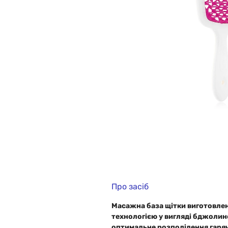
Про засіб
Масажна база щітки виготовле
технологією у вигляді бджолин
оптимальне розподілення гаряч