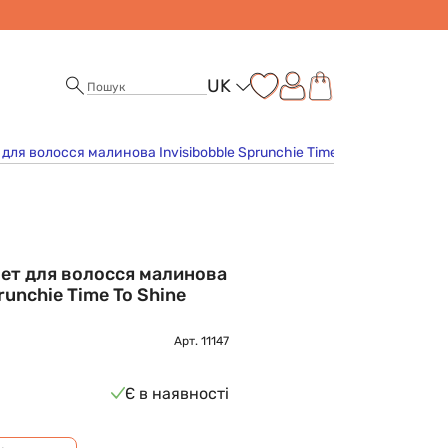
UK
ля волосся малинова Invisibobble Sprunchie Time To Shine Wine No
ет для волосся малинова
runchie Time To Shine
Арт.
11147
Є в наявності