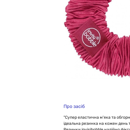
Про засіб
"Супер еластична м'яка та обгор
ідеальна резинка на кожен день т
Резинки invisibobble надійно фік