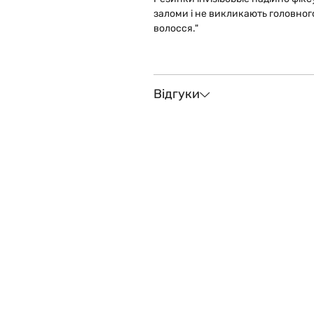
заломи і не викликають головного
волосся."
Відгуки