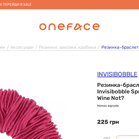
! ПЕРЕЙДИ В SALE
сям
Аксесуари
Резинки, заколки, крабики
Резинка-браслет д
INVISIBOBBLE
Резинка-брасл
Invisibobble Sp
Wine Not?
Немає відгуків
225 грн