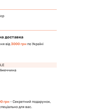
'єр
на доставка
ня від
3000 грн
по Україні
BLE
Німеччина
0 грн
- Cекретний подарунок,
спеціально для вас.