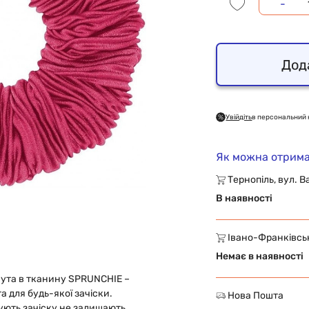
-
Дод
Увійдіть
в персональний 
Як можна отрима
Тернопіль, вул. В
В наявності
Івано-Франківськ,
Немає в наявності
нута в тканину SPRUNCHIE –
а для будь-якої зачіски.
Нова Пошта
сують зачіску не залишають