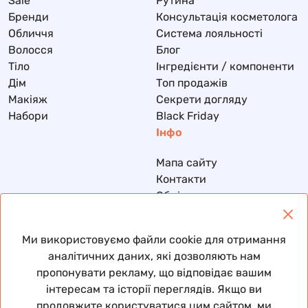
Sale
Рутина
Бренди
Консультація косметолога
Обличчя
Система лояльності
Волосся
Блог
Тіло
Інгредієнти / компоненти
Дім
Топ продажів
Макіяж
Секрети догляду
Набори
Black Friday
Інфо
Мапа сайту
Контакти
Обмін та повернення
Доставка та оплата
Політика конфіденційності
Ми використовуємо файли cookie для отримання
Договір публічної оферти
аналітичних даних, які дозволяють нам
пропонувати рекламу, що відповідає вашим
інтересам та історії переглядів. Якщо ви
продовжите користуватися цим сайтом, ми