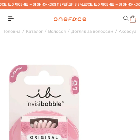
УСЕ, ЩО ЛЮБИШ — ЗІ ЗНИЖКОЮ! ПЕРЕЙДИ В SALE
УСЕ, ЩО ЛЮБИШ — ЗІ ЗНИЖКОЮ
Головна
Каталог
Волосся
Догляд за волоссям
Аксесуар