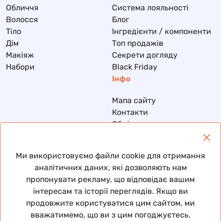
Обличчя
Система лояльності
Волосся
Блог
Тіло
Інгредієнти / компоненти
Дім
Топ продажів
Макіяж
Секрети догляду
Набори
Black Friday
Інфо
Мапа сайту
Контакти
Обмін та повернення
Доставка та оплата
Політика конфіденційності
Ми використовуємо файли cookie для отримання
Договір публічної оферти
аналітичних даних, які дозволяють нам
пропонувати рекламу, що відповідає вашим
інтересам та історії переглядів. Якщо ви
продовжите користуватися цим сайтом, ми
© 2026 Всі права захищені
вважатимемо, що ви з цим погоджуєтесь.