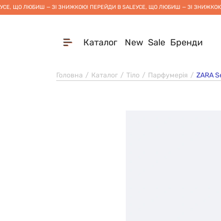
УСЕ, ЩО ЛЮБИШ — ЗІ ЗНИЖКОЮ! ПЕРЕЙДИ В SALE
УСЕ, ЩО ЛЮБИШ — ЗІ ЗНИЖКОЮ
Каталог
New
Sale
Бренди
Головна
Каталог
Тіло
Парфумерія
ZARA Se