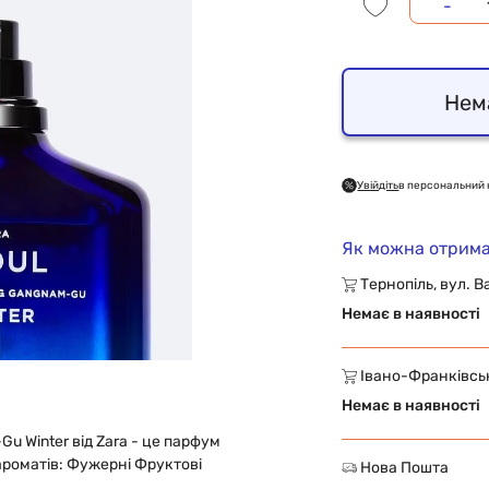
-
Нем
Увійдіть
в персональний 
Як можна отрима
Тернопіль, вул. В
Немає в наявності
Івано-Франківськ,
Немає в наявності
Gu Winter від Zara - це парфум
ароматів: Фужерні Фруктові
Нова Пошта