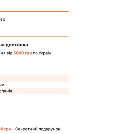
'єр
на доставка
ня від
3000 грн
по Україні
ми
Іспанія
0 грн
- Cекретний подарунок,