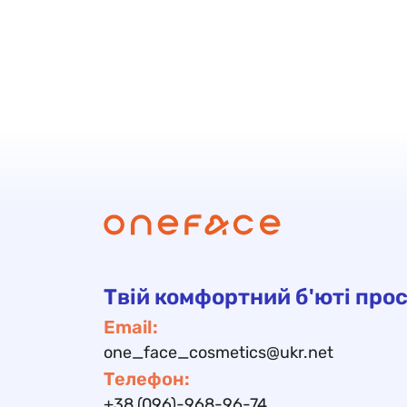
Твій комфортний б'юті прос
Email:
one_face_cosmetics@ukr.net
Телефон:
+38 (096)-968-96-74