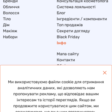
Бренди
Консультація косметолога
Обличчя
Система лояльності
Волосся
Блог
Тіло
Інгредієнти / компоненти
Дім
Топ продажів
Макіяж
Секрети догляду
Набори
Black Friday
Інфо
Мапа сайту
Контакти
Обмін та повернення
Доставка та оплата
Політика конфіденційності
Ми використовуємо файли cookie для отримання
Договір публічної оферти
аналітичних даних, які дозволяють нам
пропонувати рекламу, що відповідає вашим
інтересам та історії переглядів. Якщо ви
продовжите користуватися цим сайтом, ми
© 2026 Всі права захищені
вважатимемо, що ви з цим погоджуєтесь.