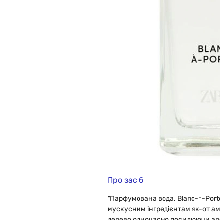
Про засіб
"Парфумована вода. Blanc-↑-Porte
мускусним інгредієнтам як-от ам
дерево одночасно посилюючи ар