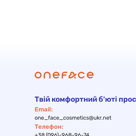
Твій комфортний б'юті прос
Email:
one_face_cosmetics@ukr.net
Телефон:
+38 (096)-968-96-74