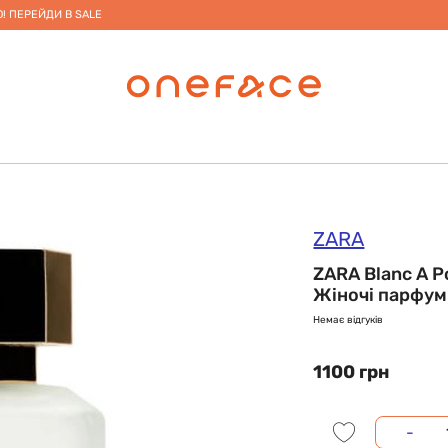
! ПЕРЕЙДИ В SALE
ZARA
ZARA Blanc A P
Жіночі парфуми
Немає відгуків
1100 грн
-