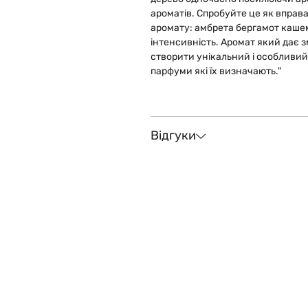
ароматів. Спробуйте це як вправ
аромату: амбрета бергамот кашем
інтенсивність. Аромат який дає 
створити унікальний і особливий
парфуми які їх визначають."
Відгуки