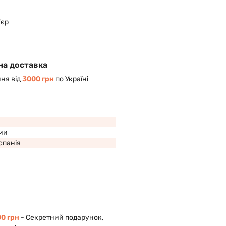
'єр
на доставка
ня від
3000 грн
по Україні
ми
Іспанія
0 грн
- Cекретний подарунок,