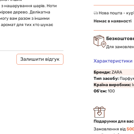
а з нашарування шарів. Ноти
ірове дерево. Делікатна
Нова пошта - кур
змогу вам разом з іншими
Немає в наявності
 аромат для тих хто шукає
Безкоштов
Для замовлен
Залишити відгук
Характеристики
Бренди:
ZARA
Тип засобу:
Парфу
Країна виробник:
Об'єм:
100
Подарунки для вас
Замовлення від
500