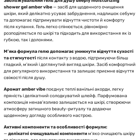
Зволожувальний гель для душу deeply moisturizing
shower gel amber vibe
— засіб для щоденного очищення
шкіри, який делікатно усуває забруднення, надлишок себуму
та допомагає підтримувати відчуття чистоти й комфорту
після купання. Гель легко спінюється, рівномірно
розподіляється по шкірі та підходить для використання як із
губкою, так і долонями.
М’яка формула гелю допомагає уникнути відчуття сухості
та стягнутості
після контакту з водою, підтримуючи більш
гладкий, м’який і доглянутий вигляд шкіри. Засіб комфортний
для регулярного використання та залишає приємне відчуття
свіжості після душу.
Аромат amber vibe
поєднує теплі ванільні акорди, легку
пряність і делікатний солодкуватий шлейф. Парфумована
композиція ненав’язливо залишається на шкірі, створюючи
атмосферу затишного beauty-ритуалу та додаючи
щоденному догляду особливого настрою.
Активні компоненти та особливості формули:
—
делікатні очищувальні компоненти
м’яко очищають шкіру