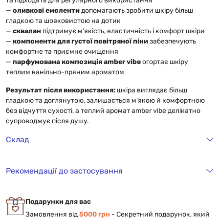
та підходять для регулярного використання
—
оливкові емоленти
допомагають зробити шкіру більш
гладкою та шовковистою на дотик
—
сквалан
підтримує м’якість, еластичність і комфорт шкіри
—
компоненти для густої повітряної піни
забезпечують
комфортне та приємне очищення
—
парфумована композиція amber vibe
огортає шкіру
теплим ванільно-пряним ароматом
Результат після використання:
шкіра виглядає більш
гладкою та доглянутою, залишається м’якою й комфортною
без відчуття сухості, а теплий аромат amber vibe делікатно
супроводжує після душу.
Склад
Рекомендації до застосування
Подарунки для вас
Замовлення від
5000 грн
- Cекретний подарунок, який