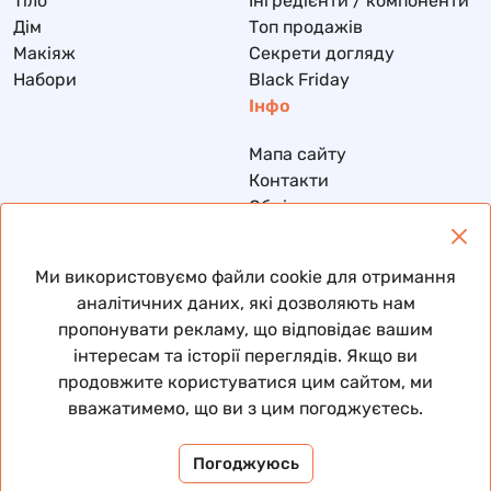
Тіло
Інгредієнти / компоненти
Дім
Топ продажів
Макіяж
Секрети догляду
Набори
Black Friday
Інфо
Мапа сайту
Контакти
Обмін та повернення
Доставка та оплата
Політика конфіденційності
Ми використовуємо файли cookie для отримання
Договір публічної оферти
аналітичних даних, які дозволяють нам
пропонувати рекламу, що відповідає вашим
інтересам та історії переглядів. Якщо ви
продовжите користуватися цим сайтом, ми
© 2026 Всі права захищені
вважатимемо, що ви з цим погоджуєтесь.
Погоджуюсь
Пам’ятай: ти вже красива. Ми просто підкреслюємо ✨