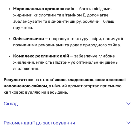
Марокканська арганова олія
— багата ліпідами,
жирними кислотами та вітаміном Е, допомагає
збалансувати та відновити шкіру, роблячи її більш
пружною.
Олія шипшини
— покращує текстуру шкіри, насичує її
поживними речовинами та додає природного сяйва.
Комплекс рослинних олій
— забезпечує глибоке
живлення, м’якість і підтримує оптимальний рівень
зволоження.
Результат:
шкіра стає
м’якою, гладенькою, зволоженою і
наповненою сяйвом
, а ніжний аромат огортає приємною
квітковою вуаллю на весь день.
Склад
Рекомендації до застосування