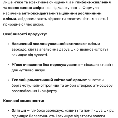
лише м’яке та ефективне очищення, а й
глибоке живлення
та зволоження шкіри
вже під час купання. Формула
насичена
антиоксидантами та цінними рослинними
оліями
, які допомагають відновити еластичність, м’якість і
природне сяйво шкіри.
Особливості продукту:
Насичений зволожувальний комплекс
з оліями
авокадо, ківі та апельсина дарує шкірі шовковистість і
захищає від сухості.
М’яке очищення без пересушування
— підходить навіть
для чутливої шкіри.
Теплий, романтичний квітковий аромат
з нотами
бергамоту, чайної троянди та амбри створює атмосферу
розслаблення і комфорту.
Ключові компоненти:
Олія ши
— глибоко зволожує, живить та пом’якшує шкіру,
підвищує її еластичність і захищає від втрати вологи.