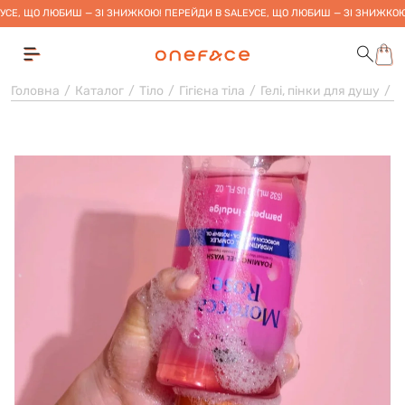
УСЕ, ЩО ЛЮБИШ — ЗІ ЗНИЖКОЮ! ПЕРЕЙДИ В SALE
УСЕ, ЩО ЛЮБИШ — ЗІ ЗНИЖКОЮ
Головна
Каталог
Тіло
Гігієна тіла
Гелі, пінки для душу
Г