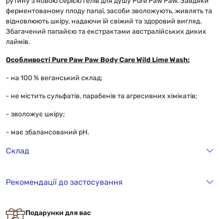
рутину з новою серією гелів для душу Pure Paw Paw. Завдяки
ферментованому плоду папаї, засоби зволожують, живлять та
відновлюють шкіру, надаючи їй свіжий та здоровий вигляд.
Збагачений папайєю та екстрактами австралійських диких
лаймів.
Особливості Pure Paw Paw Body Care Wild Lime Wash:
- на 100 % веганський склад;
- не містить сульфатів, парабенів та агресивних хімікатів;
- зволожує шкіру;
- має збалансований рН.
Склад
Рекомендації до застосування
Подарунки для вас