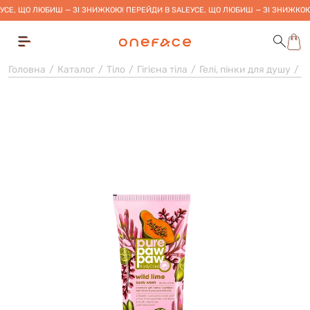
УСЕ, ЩО ЛЮБИШ — ЗІ ЗНИЖКОЮ! ПЕРЕЙДИ В SALE
УСЕ, ЩО ЛЮБИШ — ЗІ ЗНИЖКОЮ
Головна
Каталог
Тіло
Гігієна тіла
Гелі, пінки для душу
Г