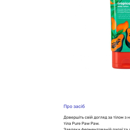
Про засіб
Довершіть свій догляд за тілом з
тіла Pure Paw Paw.
Завдяки ферментованій папаї та