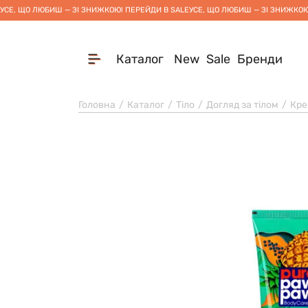
УСЕ, ЩО ЛЮБИШ — ЗІ ЗНИЖКОЮ! ПЕРЕЙДИ В SALE
УСЕ, ЩО ЛЮБИШ — ЗІ ЗНИЖКОЮ
Каталог
New
Sale
Бренди
Головна
Каталог
Тіло
Догляд за тілом
Кре