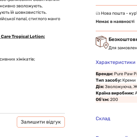
тенсивно зволожують,
ують їй шовковистість.
Нова пошта - кур
йської папаї, стиглого манго
Немає в наявності
are Tropical Lotion:
Безкоштов
Для замовлен
есивних хімікатів;
Характеристики
Бренди:
Pure Paw 
Тип засобу:
Креми
Дія:
Зволожуюча, 
Країна виробник:
Об'єм:
200
Склад
Залишити відгук