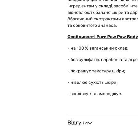
інгредієнтам у складі, засоби ін
відновлюють баланс шкіри та дар
Збагачений екстрактами австралі
та соковитого ананаса.
Особливості Pure Paw Paw Body C
- на 100 % веганський склад;
- без сульфатів, парабенів та агр
- покращує текстуру шкіри;
- нівелює сухість шкіри;
- зволожує та омолоджує.
Відгуки