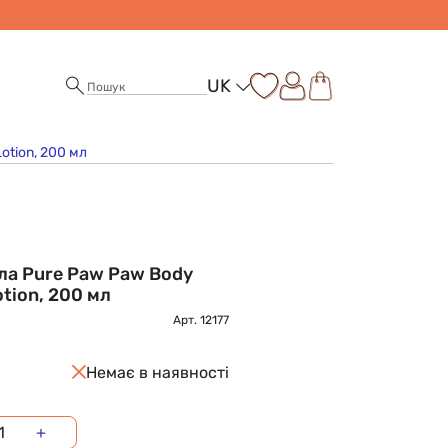
UK
otion, 200 мл
іла Pure Paw Paw Body
otion, 200 мл
Арт.
12177
Немає в наявності
+