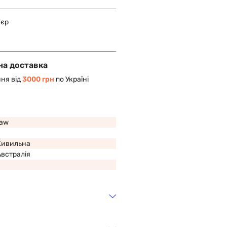
'єр
на доставка
ня від
3000 грн
по Україні
Paw
Живильна
Австралія