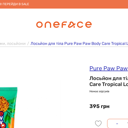
! ПЕРЕЙДИ В SALE
ми, лосьйони
Лосьйон для тіла Pure Paw Paw Body Care Tropical L
Pure Paw Paw
Лосьйон для т
Care Tropical L
Немає відгуків
395 грн
-