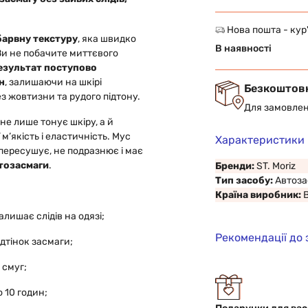
Нова пошта - кур
збарвну текстуру
, яка швидко
В наявності
 Ви не побачите миттєвого
езультат поступово
н
, залишаючи на шкірі
Безкоштов
з жовтизни та рудого підтону.
Для замовлен
 не лише тонує шкіру, а й
ї м’якість і еластичність. Мус
Характеристики
 пересушує, не подразнює і має
тозасмаги
.
Бренди:
ST. Moriz
Тип засобу:
Автоза
Країна виробник:
лишає слідів на одязі;
Рекомендації до
ідтінок засмаги;
 смуг;
 10 годин;