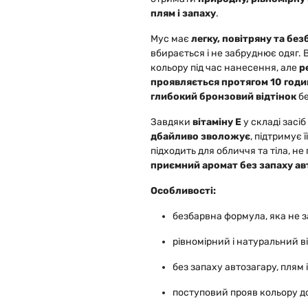
плям і запаху
.
Мус має
легку, повітряну та бе
вбирається і не забруднює одяг.
кольору під час нанесення, але
р
проявляється протягом 10 годи
глибокий бронзовий відтінок
бе
Завдяки
вітаміну Е
у складі засіб
дбайливо зволожує
, підтримує ї
підходить для обличчя та тіла, не
приємний аромат без запаху ав
Особливості:
безбарвна формула, яка не за
рівномірний і натуральний в
без запаху автозагару, плям і
поступовий прояв кольору до