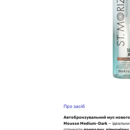
Про засіб
Автобронзувальний мус нового п
Mousse Medium-Dark
— ідеальний
отримати
природну, рівномірну 