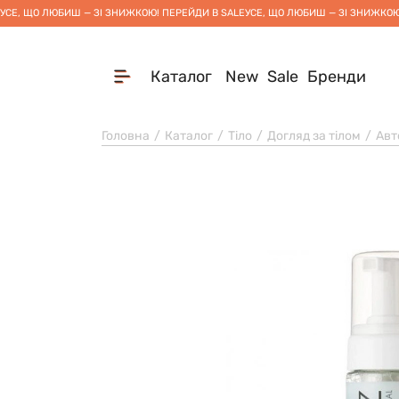
УСЕ, ЩО ЛЮБИШ — ЗІ ЗНИЖКОЮ! ПЕРЕЙДИ В SALE
УСЕ, ЩО ЛЮБИШ — ЗІ ЗНИЖКОЮ
Каталог
New
Sale
Бренди
Головна
Каталог
Тіло
Догляд за тілом
Авт