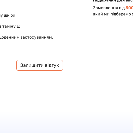
Подарунки для вас
Замовлення від
500
який ми підберемо 
у шкіри;
ітаміну Е;
 щоденним застосуванням.
Залишити відгук