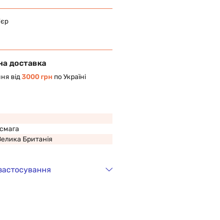
'єр
на доставка
ня від
3000 грн
по Україні
смага
Велика Британія
 застосування