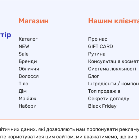
Магазин
Нашим клієнт
тір
Каталог
Про нас
NEW
GIFT CARD
Sale
Рутина
Бренди
Консультація космет
Обличчя
Система лояльності
Волосся
Блог
Тіло
Інгредієнти / компо
Дім
Топ продажів
Макіяж
Секрети догляду
Набори
Black Friday
тичних даних, які дозволяють нам пропонувати рекламу, щ
те користуватися цим сайтом, ми вважатимемо, що ви з 