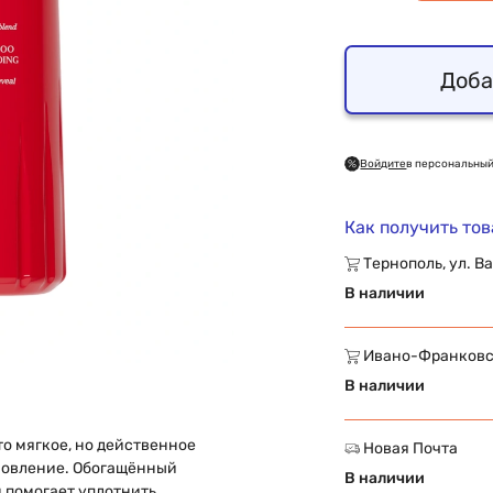
Доба
Войдите
в персональный
Как получить то
Тернополь, ул. Ва
В наличии
Ивано-Франковск,
В наличии
то мягкое, но действенное
Новая Почта
новление. Обогащённый
В наличии
 помогает уплотнить