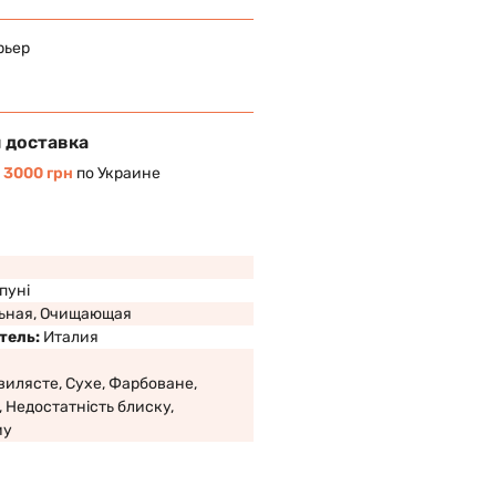
рьер
 доставка
т
3000 грн
по Украине
пуні
ьная, Очищающая
тель:
Италия
вилясте, Сухе, Фарбоване,
 Недостатність блиску,
му