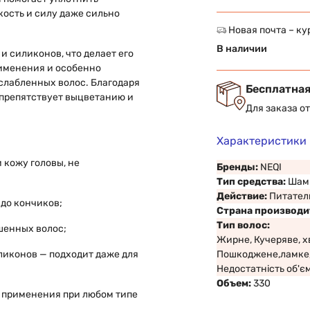
кость и силу даже сильно
Новая почта – ку
В наличии
и силиконов, что делает его
именения и особенно
слабленных волос. Благодаря
Бесплатная
препятствует выцветанию и
Для заказа о
Характеристики
 кожу головы, не
Бренды:
NEQI
Тип средства:
Шам
Действие:
Питател
 до кончиков;
Страна производи
Тип волос:
шенных волос;
Жирне, Кучеряве, х
ликонов — подходит даже для
Пошкоджене,ламке,
Недостатність об'є
Объем:
330
 применения при любом типе