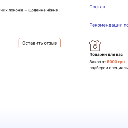
Состав
учих локонів — щоденне ніжне
Рекомендации п
Оставить отзыв
Подарки для вас
Заказ от
5000 грн
-
подберем специаль