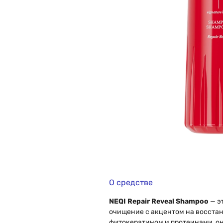
О средстве
NEQI Repair Reveal Shampoo
— э
очищение с акцентом на восста
фитокератином и протеинами, он