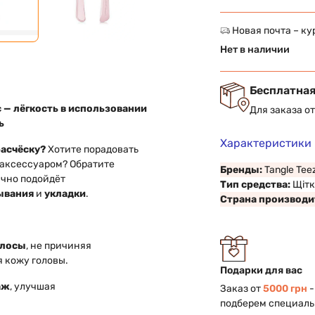
Новая почта – ку
Нет в наличии
Бесплатная
 — лёгкость в использовании
Для заказа о
ь
Характеристики
асчёску?
Хотите порадовать
 аксессуаром? Обратите
Бренды:
Tangle Tee
ично подойдёт
Тип средства:
Щітк
ывания
и
укладки
.
Страна производи
олосы
, не причиняя
 кожу головы.
Подарки для вас
аж
, улучшая
Заказ от
5000 грн
-
подберем специаль