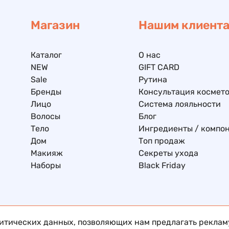
Магазин
Нашим клиент
Каталог
О нас
NEW
GIFT CARD
Sale
Рутина
Бренды
Консультация космето
Лицо
Система лояльности
Волосы
Блог
Тело
Ингредиенты / компо
Дом
Топ продаж
Макияж
Секреты ухода
Наборы
Black Friday
литических данных, позволяющих нам предлагать рекла