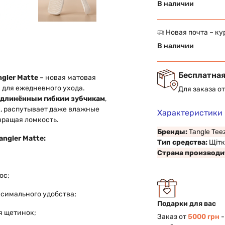
В наличии
Новая почта – ку
В наличии
Бесплатная
ngler Matte
– новая матовая
 для ежедневного ухода.
Для заказа о
удлинённым гибким зубчикам
,
м, распутывает даже влажные
Характеристики
вращая ломкость.
Бренды:
Tangle Tee
ngler Matte:
Тип средства:
Щітк
Страна производи
ос;
ксимального удобства;
Подарки для вас
я щетинок;
Заказ от
5000 грн
-