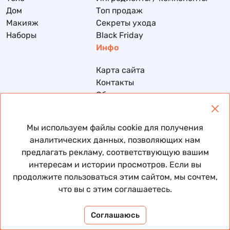
Дом
Топ продаж
Макияж
Секреты ухода
Наборы
Black Friday
Инфо
Карта сайта
Контакты
Обмен и возврат
Доставка и оплата
Политика конфиденциальности
Мы используем файлы cookie для получения
Договор публичной оферты
аналитических данных, позволяющих нам
предлагать рекламу, соответствующую вашим
интересам и истории просмотров. Если вы
продолжите пользоваться этим сайтом, мы сочтем,
© 2026 Все права защищены
что вы с этим соглашаетесь.
Соглашаюсь
Помни, ты уже красивая. Мы просто подчеркиваем ✨