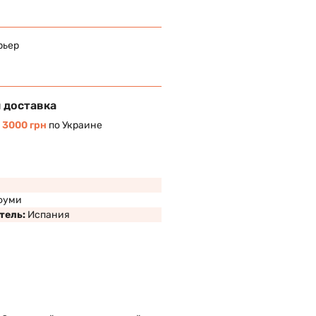
рьер
 доставка
т
3000 грн
по Украине
фуми
тель:
Испания