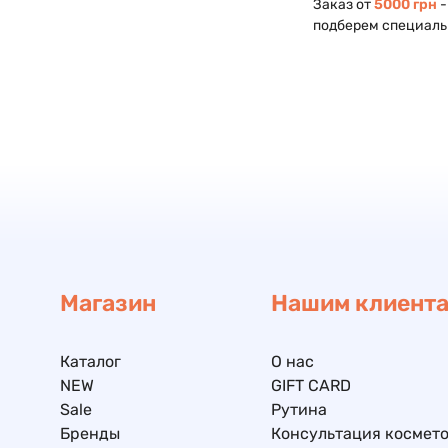
Заказ от
5000 грн
-
подберем специаль
Магазин
Нашим клиент
Каталог
О нас
NEW
GIFT CARD
Sale
Рутина
Бренды
Консультация космето