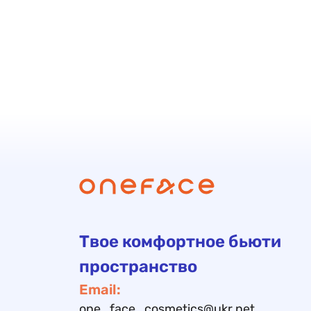
Твое комфортное бьюти
пространство
Email:
one_face_cosmetics@ukr.net