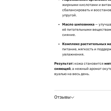
жирными кислотами и витам
сбалансировать и восстанов
упругой.
Масло шиповника
— улучша
её питательными веществам
сияние.
Комплекс растительных м
питание, мягкость и подде
увлажнения.
Результат:
кожа становится
мяг
сияющей
, а нежный аромат оку
вуалью на весь день.
Отзывы