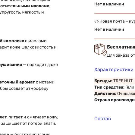
Нет в наличии
астительными маслами
,
пругость, мягкость и
Новая почта – ку
Нет в наличии
 комплекс
с маслами
Бесплатная
дарит коже шелковистость и
Для заказа о
сушивания
— подходит даже
Характеристики
Бренды:
TREE HUT
веточный аромат
с нотами
Тип средства:
Гели
мбры создаёт атмосферу
Действие:
Очищаю
Страна производи
ет, питает и смягчает кожу,
Состав
 защищает от потери влаги.
асло
— богато липидами,