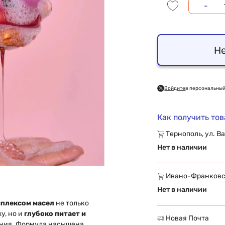
-
Не
Войдите
в персональный
Как получить то
Тернополь, ул. Ва
Нет в наличии
Ивано-Франковск,
Нет в наличии
мплексом масел
не только
у, но и
глубоко питает и
Новая Почта
ания. Формула насыщена