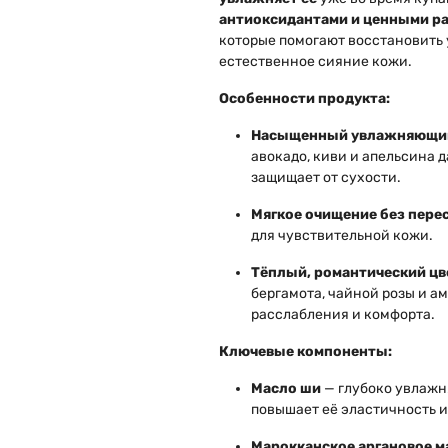
антиоксидантами и ценными р
которые помогают восстановить у
естественное сияние кожи.
Особенности продукта:
Насыщенный увлажняющий
авокадо, киви и апельсина 
защищает от сухости.
Мягкое очищение без пере
для чувствительной кожи.
Тёплый, романтический ц
бергамота, чайной розы и а
расслабления и комфорта.
Ключевые компоненты:
Масло ши
— глубоко увлажня
повышает её эластичность и
Марокканское аргановое м