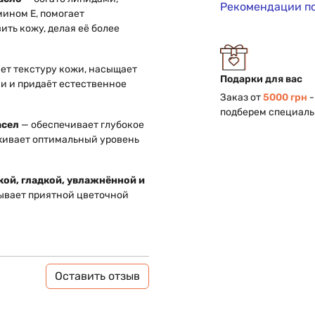
Рекомендации п
ином Е, помогает
ить кожу, делая её более
ет текстуру кожи, насыщает
Подарки для вас
и и придаёт естественное
Заказ от
5000 грн
-
подберем специаль
асел
— обеспечивает глубокое
рживает оптимальный уровень
кой, гладкой, увлажнённой и
тывает приятной цветочной
Оставить отзыв