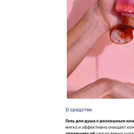
О средстве
Гель для душа с роскошным ко
мягко и эффективно очищает кож
увлажняет её
уже во время куп