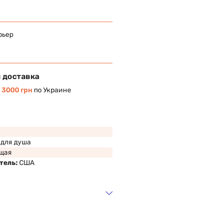
рьер
 доставка
т
3000 грн
по Украине
 для душа
щая
тель:
США