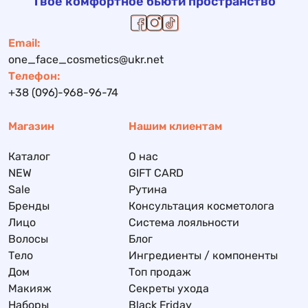
Твое комфортное бьюти пространство
Email:
one_face_cosmetics@ukr.net
Телефон:
+38 (096)-968-96-74
Магазин
Нашим клиентам
Каталог
О нас
NEW
GIFT CARD
Sale
Рутина
Бренды
Консультация косметолога
Лицо
Система лояльности
Волосы
Блог
Тело
Ингредиенты / компоненты
Дом
Топ продаж
Макияж
Секреты ухода
Наборы
Black Friday