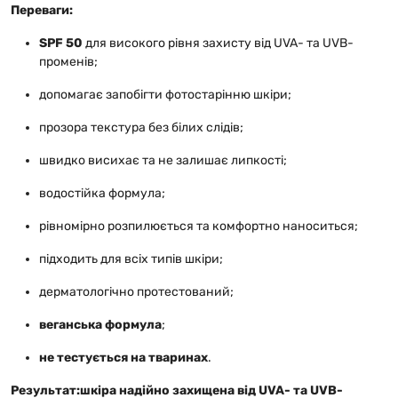
Переваги:
SPF 50
для високого рівня захисту від UVA- та UVB-
променів;
допомагає запобігти фотостарінню шкіри;
прозора текстура без білих слідів;
швидко висихає та не залишає липкості;
водостійка формула;
рівномірно розпилюється та комфортно наноситься;
підходить для всіх типів шкіри;
дерматологічно протестований;
веганська формула
;
не тестується на тваринах
.
Результат:
шкіра надійно захищена від UVA- та UVB-