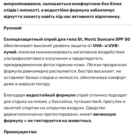
випромінювання, залишається комфортною без білих
слідів і липкості, а водостійка формула забезпечує
відчуття захисту навіть під час активного відпочинку.
Русский
Солнцезащитный спрей для тела St. Moriz Suncare SPF 50
обеспечивает высокий уровень защиты от
UVA- и UVB-
лучей
, помогая минимизировать негативное воздействие
ультрафиолетового излучения и предотвратить
преждевременное фотостарение кожи. Лёгкая прозрачная
формула равномерно распыляется, быстро высыхает, не
оставляет белых следов и липкости, обеспечивая комфорт
даже в жаркую погоду.
Благодаря
водостойкой формуле
спрей отлично подходит
для отдыха на пляже, у бассейна, путешествий, прогулок и
занятий спортом на открытом воздухе. Средство
дерматологически протестировано, имеет
веганскую
формулу
и
не тестируется на животных
.
Преимущества: