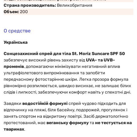
Страна производитель:
Великобритания
Объем:
200
О средстве
Українська
Сонцезахисний спрей для тіла St. Moriz Suncare SPF 50
забезпечує високий рівень захисту від
UVA- та UVB-
променів
, допомагаючи мінімізувати негативний вплив
ультрафіолетового випромінювання та запобігти
передчасному фотостарінню шкіри. Легка прозора формула
рівномірно розпилюється, швидко висихає, не залишає білих
слідів і липкості, забезпечуючи комфорт навіть у спекотні дні.
Завдяки
водостійкій формулі
спрей чудово підходить для
відпочинку на пляжі, біля басейну, подорожей, прогулянок і
занять спортом на відкритому повітрі. Засіб дерматологічно
протестований, має
веганську формулу
та
не тестується на
тваринах
.