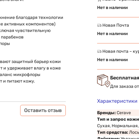
Нет в наличии
жнение благодаря технологии
е активных компонентов)
Новая Почта
включая чувствительную
Нет в наличии
и парабенов
 поры
Новая почта – ку
Нет в наличии
вливают защитный барьер кожи
т и удерживает влагу в коже
баланс микрофлоры
Бесплатная
т и питают кожу.
Для заказа о
Характеристики
Оставить отзыв
Бренды:
Cerave
Тип и запрос кожи
Сухая, Нормальная
Тип средства:
Лос
Действие:
Увлажня