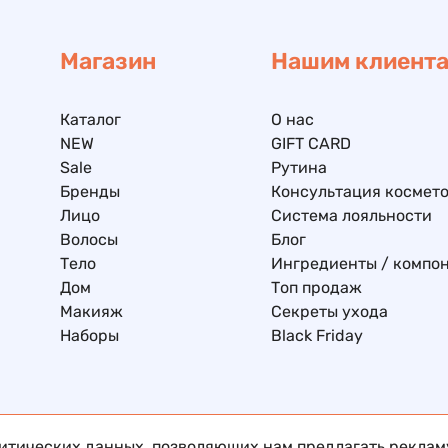
Магазин
Нашим клиент
Каталог
О нас
NEW
GIFT CARD
Sale
Рутина
Бренды
Консультация космето
Лицо
Система лояльности
Волосы
Блог
Тело
Ингредиенты / компо
Дом
Топ продаж
Макияж
Секреты ухода
Наборы
Black Friday
литических данных, позволяющих нам предлагать рекла