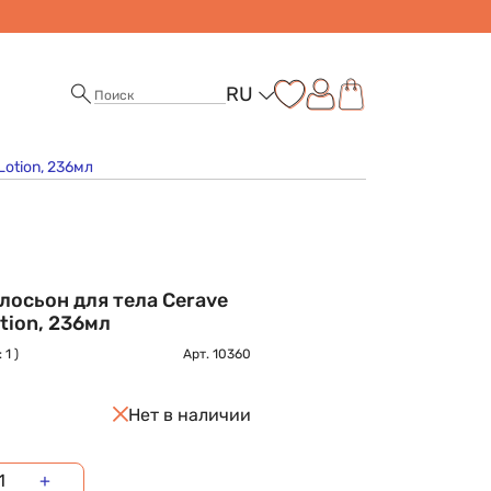
RU
Lotion, 236мл
осьон для тела Cerave
otion, 236мл
 1 )
Арт.
10360
Нет в наличии
+