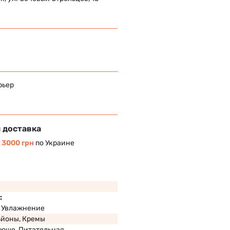
рьер
 доставка
т
3000 грн
по Украине
:
, Увлажнение
ьйоны, Кремы
юще, Питательная