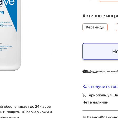
Активные ингр
Керамиды
Не
Войдите
в персональный
Как получить то
Тернополь, ул. Ва
Нет в наличии
й обеспечивает до 24 часов
ить защитный барьер кожи и
Ивано-Франковск,
вень влаги.