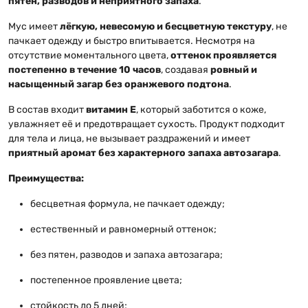
пятен, разводов и неприятного запаха
.
Мус имеет
лёгкую, невесомую и бесцветную текстуру
, не
пачкает одежду и быстро впитывается. Несмотря на
отсутствие моментального цвета,
оттенок проявляется
постепенно в течение 10 часов
, создавая
ровный и
насыщенный загар без оранжевого подтона
.
В состав входит
витамин Е
, который заботится о коже,
увлажняет её и предотвращает сухость. Продукт подходит
для тела и лица, не вызывает раздражений и имеет
приятный аромат без характерного запаха автозагара
.
Преимущества:
бесцветная формула, не пачкает одежду;
естественный и равномерный оттенок;
без пятен, разводов и запаха автозагара;
постепенное проявление цвета;
стойкость до 5 дней;