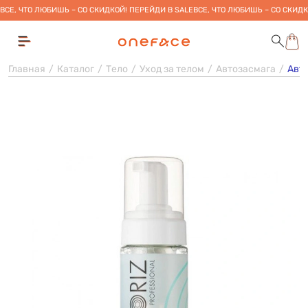
ВСЕ, ЧТО ЛЮБИШЬ – СО СКИДКОЙ! ПЕРЕЙДИ В SALE
ВСЕ, ЧТО ЛЮБИШЬ – СО СКИДК
Главная
Каталог
Тело
Уход за телом
Автозасмага
Авто